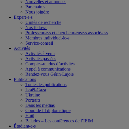
Nouvelles et annonces
Partenaires
Nous joindre
Expert-e-s
Unités de recherche
Nos fellows
Professeur-e-s et chercheur-euse-s associé-e-s
Membres individuel-le-s
Service-conseil
Activités
Activités à venir
Activités passées
Comptes-rendus d’activités
Appel à communications
Rendez-vous Gérin-Lajoie
Publications
Toutes les publications
Israël-Gaza
Ukraine
Portraits
Dans les médias
Coup de fil diplomatique
Haïti
Balados – Les conférences de l’IEIM
Étudiant-e-s