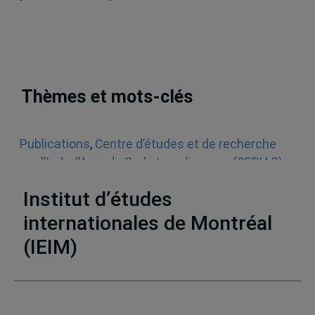
Thèmes et mots-clés
Publications
,
Centre d’études et de recherche
sur l’Inde, l’Asie du Sud et sa diaspora (CERIAS)
,
Articles de journaux et médias en ligne
,
Inde
Institut d’études
internationales de Montréal
(IEIM)
Partenaires