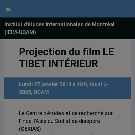
Institut d'études internationales de Montréal
(IEIM-UQAM)
Projection du film LE
TIBET INTÉRIEUR
Lundi 27 janvier 2014 à 18 h, local J-
2805
, UQAM
Le Centre d’études et de recherche sur
l’Inde, l’Asie du Sud et sa diaspora
(
CERIAS
)