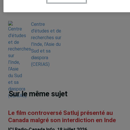
Produit par
Centre
d'études et de
recherches sur
l’Inde, l’Asie du
Sud et sa
diaspora
(CERIAS)
Sur le même sujet
Le film controversé Satluj présenté au
Canada malgré son interdiction en Inde
ICI Radio-Canada Info, 18 juillet 2026,
Mathieu