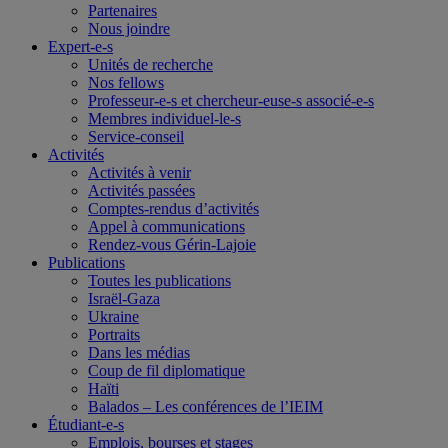
Partenaires
Nous joindre
Expert-e-s
Unités de recherche
Nos fellows
Professeur-e-s et chercheur-euse-s associé-e-s
Membres individuel-le-s
Service-conseil
Activités
Activités à venir
Activités passées
Comptes-rendus d’activités
Appel à communications
Rendez-vous Gérin-Lajoie
Publications
Toutes les publications
Israël-Gaza
Ukraine
Portraits
Dans les médias
Coup de fil diplomatique
Haïti
Balados – Les conférences de l’IEIM
Étudiant-e-s
Emplois, bourses et stages