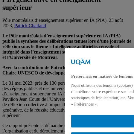
supérieur
Pôle montréalais d’enseignement supérieur en IA (PIA), 23 août
2023,
Patrick Charland
Le Pôle montréalais d’enseignement supérieur en IA (PIA)
publie la synthèse des délibérations tenues lors d’une journée de
réflexion sous le thème « Intelligence artificielle, réussite et
intégrité dans l’enseignement supérieur » organisée par le PIA
et l’Université de Montréal.
Avec la contribution de Patrick Charland, co-titulaire de
Chaire UNESCO de développement curriculaire (CUDC).
Préférences en matière de témoins
Le 31 mai 2023, près de 130 personnes provenant principalement
Nous utilisons des témoins (cookies) 
des cégeps publics et des universités membres du Pôle montréalais
d’améliorer votre expérience sur le s
d’enseignement supérieur en IA (PIA) se sont rassemblées au
statistiques de fréquentation, etc. V
Pavillon Jean Coutu de l’Université de Montréal pour une journée
de réflexion collective à propos des outils de l’intelligence artificielle
« Préférences ».
générative, de la réussite éducative et de l’intégrité en enseignement
supérieur.
Ce rapport présente la démarche délibérative suivie, rend compte de
l’organisation et du déroulement de la journée et réunit les