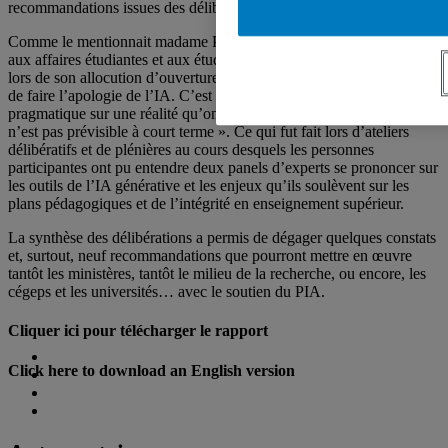
recommandations issues des délibérations.
Comme le mentionnait madame Pascale Lefrançois, vice-rectrice
aux affaires étudiantes et aux études de l’Université de Montréal,
lors de son allocution d’ouverture, « l’objectif de la journée n’est pas
de faire l’apologie de l’IA. C’est plutôt de porter un regard lucide et
pragmatique sur une réalité qu’on ne peut nier et dont la disparition
n’est pas prévisible à court terme ». Ce qui fut fait lors d’ateliers
délibératifs et de plénières au cours desquels les personnes
participantes ont pu entendre deux panels d’experts se prononcer sur
les outils de l’IA générative et les enjeux qu’ils soulèvent sur les
plans pédagogiques et de l’intégrité en enseignement supérieur.
La synthèse des délibérations a permis de dégager quelques constats
et, surtout, neuf recommandations que pourront mettre en œuvre
tantôt les ministères, tantôt le milieu de la recherche, ou encore, les
cégeps et les universités… avec le soutien du PIA.
Cliquer ici pour télécharger le rapport
Click here to download an English version