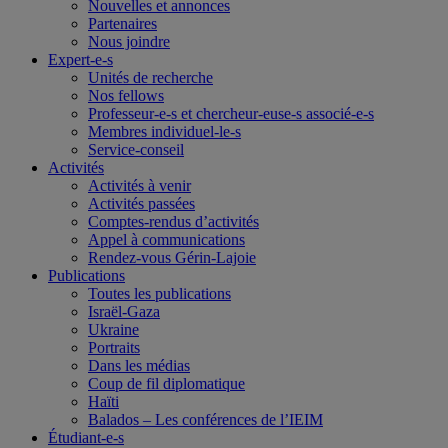
Nouvelles et annonces
Partenaires
Nous joindre
Expert-e-s
Unités de recherche
Nos fellows
Professeur-e-s et chercheur-euse-s associé-e-s
Membres individuel-le-s
Service-conseil
Activités
Activités à venir
Activités passées
Comptes-rendus d’activités
Appel à communications
Rendez-vous Gérin-Lajoie
Publications
Toutes les publications
Israël-Gaza
Ukraine
Portraits
Dans les médias
Coup de fil diplomatique
Haïti
Balados – Les conférences de l’IEIM
Étudiant-e-s