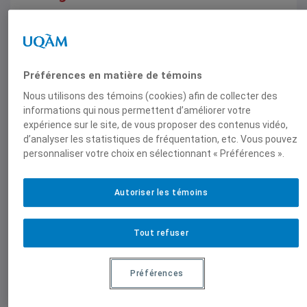
Radio-Canada, 8 février 2025,
Guy Saint-Jacques
Préférences en matière de témoins
Nous utilisons des témoins (cookies) afin de collecter des
informations qui nous permettent d’améliorer votre
expérience sur le site, de vous proposer des contenus vidéo,
d’analyser les statistiques de fréquentation, etc. Vous pouvez
Rapport
,
Think Tank
personnaliser votre choix en sélectionnant « Préférences ».
Perspectives diplomatiques sur la «
zone grise » de l’intervention étrangère
Autoriser les témoins
Enquête publique sur l'ingérence étrangère dans
les processus électoraux et les institutions
démocratiques fédéraux, 5 février 2025,
Henri-Paul
Tout refuser
Normandin
,
Anne Leahy
Préférences