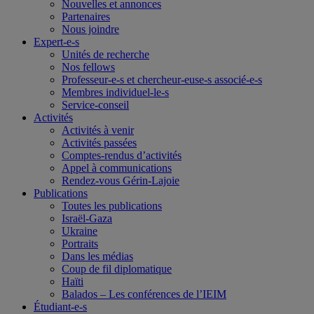
Nouvelles et annonces
Partenaires
Nous joindre
Expert-e-s
Unités de recherche
Nos fellows
Professeur-e-s et chercheur-euse-s associé-e-s
Membres individuel-le-s
Service-conseil
Activités
Activités à venir
Activités passées
Comptes-rendus d’activités
Appel à communications
Rendez-vous Gérin-Lajoie
Publications
Toutes les publications
Israël-Gaza
Ukraine
Portraits
Dans les médias
Coup de fil diplomatique
Haïti
Balados – Les conférences de l’IEIM
Étudiant-e-s