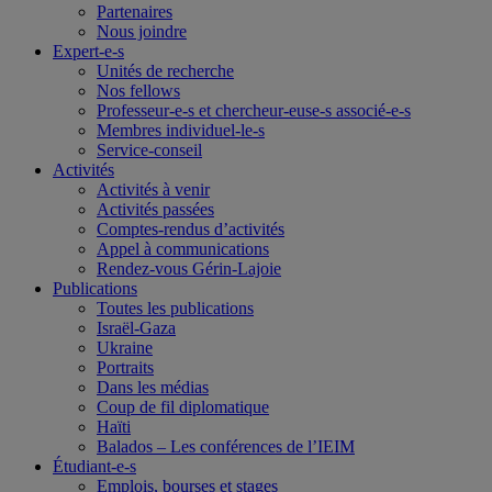
Partenaires
Nous joindre
Expert-e-s
Unités de recherche
Nos fellows
Professeur-e-s et chercheur-euse-s associé-e-s
Membres individuel-le-s
Service-conseil
Activités
Activités à venir
Activités passées
Comptes-rendus d’activités
Appel à communications
Rendez-vous Gérin-Lajoie
Publications
Toutes les publications
Israël-Gaza
Ukraine
Portraits
Dans les médias
Coup de fil diplomatique
Haïti
Balados – Les conférences de l’IEIM
Étudiant-e-s
Emplois, bourses et stages