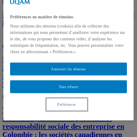
Chapitres de livres
De la réforme du secteur minier à celle de
Préférences en matière de témoins
l’Etat
Nous utilisons des témoins (cookies) afin de collecter des
informations qui nous permettent d’améliorer votre expérience sur
19 janvier 2010,
Marie Mazalto
le site, de vous proposer des contenus vidéo, d’analyser les
statistiques de fréquentation, etc. Vous pouvez personnaliser votre
Chapitres de livres
choix en sélectionnant « Préférences ».
Environmental Liability in the Mining
Sector: Prospects for Sustainable
Autoriser les témoins
Developement in the Democratic
Republic of the Congo
Tout refuser
Par Marie Mazalto, 19 janvier 2010,
Marie Mazalto
Préférences
Terres et Conflit. Extraction des
ressources, droits de la personne et
responsabilité sociale des entreprise en
Colombie : les sociétés canadiennes en