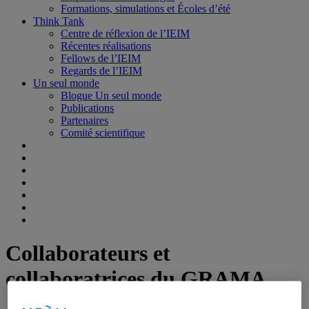
Formations, simulations et Écoles d’été
Think Tank
Centre de réflexion de l’IEIM
Récentes réalisations
Fellows de l’IEIM
Regards de l’IEIM
Un seul monde
Blogue Un seul monde
Publications
Partenaires
Comité scientifique
Collaborateurs et
collaboratrices du GRAMA