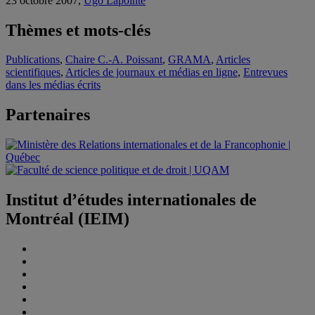
23 octobre 2007,
Ugo Lapointe
Thèmes et mots-clés
Publications
,
Chaire C.-A. Poissant
,
GRAMA
,
Articles
scientifiques
,
Articles de journaux et médias en ligne
,
Entrevues
dans les médias écrits
Partenaires
Institut d’études internationales de
Montréal (IEIM)