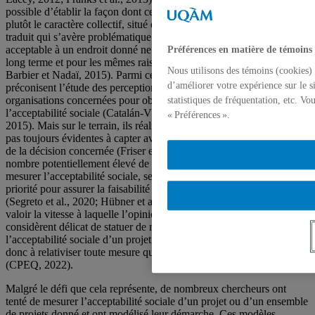
possible d’établir la façon dont ce phénomène se matérialise, c’est
plutôt le caractère collectif, situé et dynamique du jugement qu’il
traduit qui s’avère problématique à mesurer : un projet jugé
acceptable à un endroit donné ne le sera pas forcément ailleurs, à
Préférences en matière de témoins
long terme et pour les mêmes raisons (Prno et Slocombe, 2014;
Nous utilisons des témoins (cookies) 
Barbier et Nadaï, 2015). Parmi ces observateurs, plusieurs
d’améliorer votre expérience sur le s
préconisent l’étude des perceptions des acteurs, individus et
organisations concernées pour obtenir une mesure valide de
statistiques de fréquentation, etc. V
l’acceptabilité sociale (Catalán-Vázquez et al., 2014; Bergeron et al.,
« Préférences ».
2015). Mais sur le terrain, ils réalisent que ces perceptions ne sont
pas toujours évidentes à capter avant la concrétisation du projet ou
de la décision concernée (Friser et al. 2024). D’autres, face au
nombre potentiellement élevé de facteurs à considérer pour bien
mesurer l’acceptabilité sociale, se demandent lesquels retenir en
priorité pour assurer la faisabilité de leur étude d’acceptabilité sociale
(Segreto et al., 2020; Hübner et al. 2023). D’autres encore, faisant
valoir la vitesse à laquelle l’opinion publique peut évoluer,
considèrent délicat de statuer de manière concluante sur
l’acceptabilité sociale d’un projet ou d’une décision. Ils en appellent
donc à relativiser toute mesure qui prétendrait aller en ce sens
(CPEQ, 2022).
Malgré le défi que cela représente, de nombreux chercheurs ont
tenté de mesurer l’acceptabilité sociale d’un projet ou d’un ensemble
de projets donné et ont modélisé leur démarche. Ces modèles