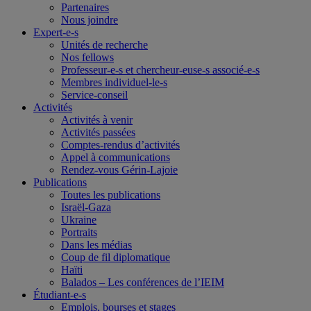
Partenaires
Nous joindre
Expert-e-s
Unités de recherche
Nos fellows
Professeur-e-s et chercheur-euse-s associé-e-s
Membres individuel-le-s
Service-conseil
Activités
Activités à venir
Activités passées
Comptes-rendus d’activités
Appel à communications
Rendez-vous Gérin-Lajoie
Publications
Toutes les publications
Israël-Gaza
Ukraine
Portraits
Dans les médias
Coup de fil diplomatique
Haïti
Balados – Les conférences de l’IEIM
Étudiant-e-s
Emplois, bourses et stages