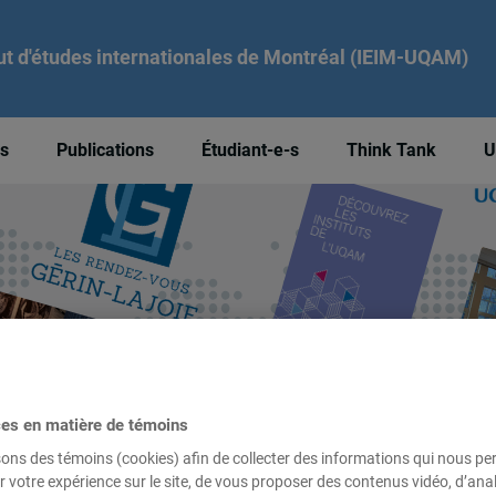
tut d'études internationales de Montréal (IEIM-UQAM)
és
Publications
Étudiant-e-s
Think Tank
U
ces en matière de témoins
sons des témoins (cookies) afin de collecter des informations qui nous p
r votre expérience sur le site, de vous proposer des contenus vidéo, d’anal