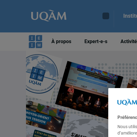
Insti
À propos
Expert-e-s
Activit
Préféren
Nous utili
d’améliore