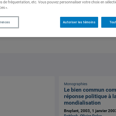
es de fréquentation, etc. Vous pouvez personnaliser votre choix en sélect
ces ».
érences
Autoriser les témoins
Tout
Monographies
Le bien commun co
réponse politique à l
mondialisation
Bruylant, 2003, 1 janvier 200
Deblock
,
Olivier Delas