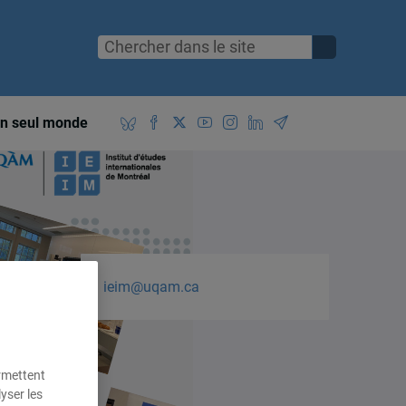
n seul monde
ieim@uqam.ca
ermettent
yser les