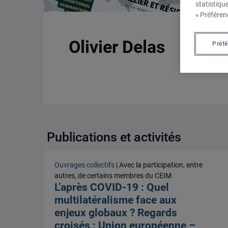
statistiqu
« Préféren
Olivier Delas
Préf
Publications et activités
Ouvrages collectifs
| Avec la participation, entre
autres, de certains membres du CEIM
L’après COVID-19 : Quel
multilatéralisme face aux
enjeux globaux ? Regards
croisés : Union européenne –