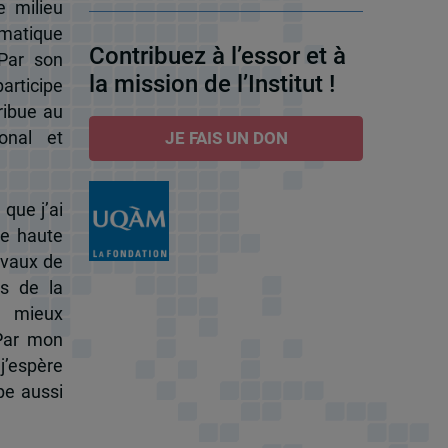
e milieu
omatique
Contribuez à l’essor et à
 Par son
la mission de l’Institut !
participe
ribue au
onal et
JE FAIS UN DON
 que j’ai
de haute
ravaux de
s de la
à mieux
 Par mon
j’espère
pe aussi