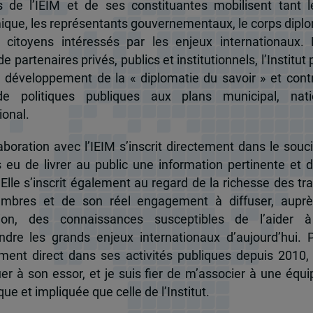
és de l’IEIM et de ses constituantes mobilisent tant l
que, les représentants gouvernementaux, le corps dipl
 citoyens intéressés par les enjeux internationaux.
e partenaires privés, publics et institutionnels, l’Institut 
u développement de la « diplomatie du savoir » et cont
de politiques publiques aux plans municipal, nati
ional.
boration avec l’IEIM s’inscrit directement dans le souci
s eu de livrer au public une information pertinente et 
 Elle s’inscrit également au regard de la richesse des t
mbres et de son réel engagement à diffuser, auprè
tion, des connaissances susceptibles de l’aider 
dre les grands enjeux internationaux d’aujourd’hui.
ent direct dans ses activités publiques depuis 2010, 
uer à son essor, et je suis fier de m’associer à une équi
e et impliquée que celle de l’Institut.