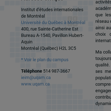
activit
académi
Institut d’études internationales
que les
de Montréal
réseau d
Université du Québec à Montréal
ainsi a
400, rue Sainte-Catherine Est
choix 
Bureau A-1540, Pavillon Hubert-
internat
Aquin
Montréal (Québec) H2L 3C5
Ma colla
toujour
* Voir le plan du campus
qualité.
Téléphone
514 987-3667
ses me
ieim@uqam.ca
popula
www.uqam.ca
compren
engagem
contrib
dynamiqu