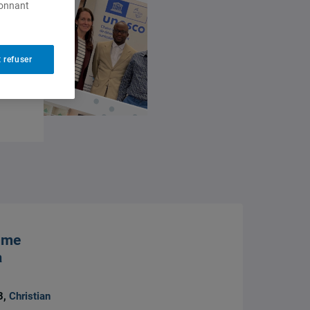
ionnant
 refuser
mme
a
3,
Christian