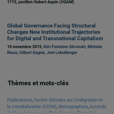
1715, pavillon Hubert-Aquin (UQAM)
Global Governance Facing Structural
Changes New Institutional Trajectories
for Digital and Transnational Capitalism
10 novembre 2015,
Kim Fontaine-Skronski
,
Michèle
Rioux
,
Gilbert Gagné
,
Joel Lebullenger
Thèmes et mots-clés
Publications
,
Centre d'études sur l'intégration et
la mondialisation (CEIM)
,
Monographies
,
Accords
de libre-échange
,
ALÉNA
,
Canada
,
États-Unis
,