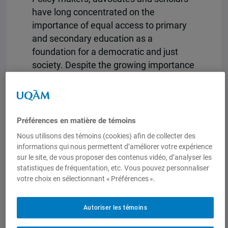
have long concentrated on the
importance of equal access to primary
and secondary education as a
foundation for a democratic and just
society. Despite the growing importance
of higher and specialist education in an
increasingly technological and skill-
focused global market, tertiary
education has attracted much less
Préférences en matière de témoins
attention. And yet, universities and
Nous utilisons des témoins (cookies) afin de collecter des
colleges are epicentres of egregious
informations qui nous permettent d’améliorer votre expérience
disparities in access, which impinge on
sur le site, de vous proposer des contenus vidéo, d’analyser les
statistiques de fréquentation, etc. Vous pouvez personnaliser
traditionally marginalized communities,
votre choix en sélectionnant « Préférences ».
such as racial minorities, migrants,
indigenous populations, and people with
Autoriser les témoins
disabilities. By drawing attention to this
issue and assembling first-rate material