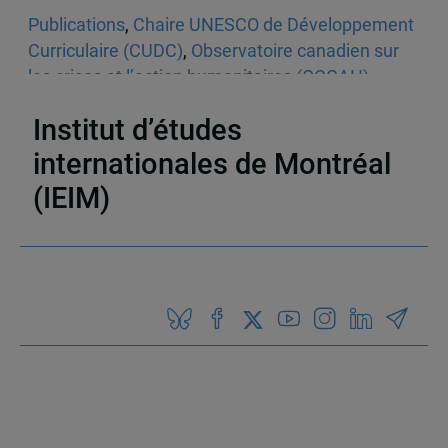
Publications
,
Chaire UNESCO de Développement
Curriculaire (CUDC)
,
Observatoire canadien sur
les crises et l’action humanitaires (OCCAH)
,
Articles scientifiques
,
Éducation
Institut d’études
internationales de Montréal
(IEIM)
Partenaires