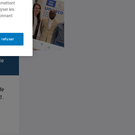
ermettent
yser les
ionnant
e
 refuser
ie
de
1
.