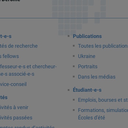
t-e-s
Publications
tés de recherche
Toutes les publication
 fellows
Ukraine
fesseur-e-s et chercheur-
Portraits
e-s associé-e-s
Dans les médias
vice-conseil
Étudiant-e-s
ités
Emplois, bourses et s
ivités à venir
Formations, simulatio
ivités passées
Écoles d’été
ptes-rendus d’activités