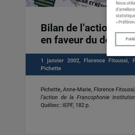
Nous utili
d’améliore
statistiqu
« Préféren
Bilan de l’action de 
en faveur du dévelo
Préf
1 janvier 2002,
Florence Fitoussi
,
Pichette
Pichette, Anne-Marie, Florence Fitoussi
l’action de la Francophonie institut
Québec : IEPF, 182 p.