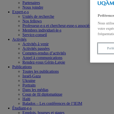
Partenaires
Nous joindre
Expert-e-s
Préférence
Unités de recherche
Nos fellows
Nous utilis
Professeur-e-s et chercheur-euse-s associé-e-s
votre expér
Membres individuel-le-s
fréquentati
Service-conseil
Activités
Activités à venir
Activités passées
Préf
Comptes-rendus d’activités
Appel à communications
Rendez-vous Gérin-Lajoie
Publications
Toutes les publications
Israël-Gaza
Ukraine
Portraits
Dans les médias
Coup de fil diplomatique
Haïti
Balados – Les conférences de l’IEIM
Étudiant-e-s
Emplois, bourses et stages