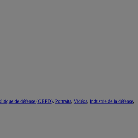
olitique de défense (OEPD)
,
Portraits
,
Vidéos
,
Industrie de la défense
,