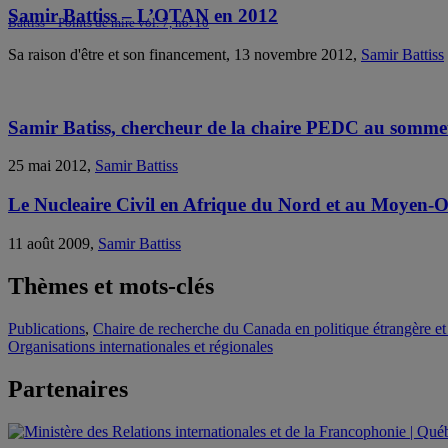
Samir Battiss – L’OTAN en 2012
Battiss – Points de mire vol. 7, no. 10
Sa raison d'être et son financement, 13 novembre 2012,
Samir Battiss
Samir Batiss, chercheur de la chaire PEDC au somm
25 mai 2012,
Samir Battiss
Le Nucleaire Civil en Afrique du Nord et au Moyen-O
11 août 2009,
Samir Battiss
Thèmes et mots-clés
Publications
,
Chaire de recherche du Canada en politique étrangère 
Organisations internationales et régionales
Partenaires