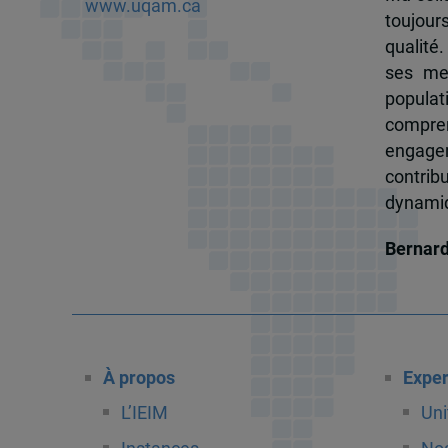
www.uqam.ca
toujour
qualité.
ses me
popula
compren
engagem
contrib
dynamiqu
Bernar
À propos
Exper
L’IEIM
Uni