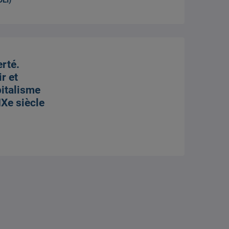
erté.
r et
pitalisme
Xe siècle