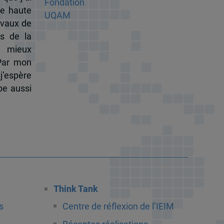
de haute
ravaux de
s de la
à mieux
 Par mon
j’espère
pe aussi
Think Tank
s
Centre de réflexion de l’IEIM