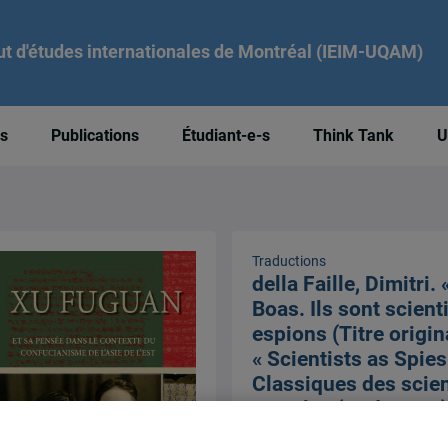
tut d'études internationales de Montréal (IEIM-UQAM)
és
Publications
Étudiant-e-s
Think Tank
U
Traductions
della Faille, Dimitri.
Boas. Ils sont scient
espions (Titre origin
« Scientists as Spies 
Classiques des scie
sociales (traduction)
29 août 2013,
Dimitri Della F