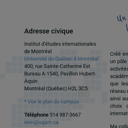
Un
Adresse civique
Institut d’études internationales
de Montréal
Créé en
Université du Québec à Montréal
un pôle
400, rue Sainte-Catherine Est
activit
Bureau A-1540, Pavillon Hubert-
académi
Aquin
que les
Montréal (Québec) H2L 3C5
réseau d
ainsi a
* Voir le plan du campus
choix 
internat
Téléphone
514 987-3667
ieim@uqam.ca
Ma colla