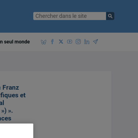
n seul monde
 « Franz
ifiques et
al
») ».
nces
.
aille