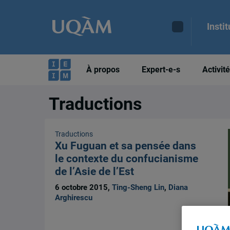
Insti
À propos
Expert-e-s
Activit
Traductions
Traductions
Xu Fuguan et sa pensée dans
le contexte du confucianisme
de l’Asie de l’Est
6 octobre 2015,
Ting-Sheng Lin
,
Diana
Arghirescu