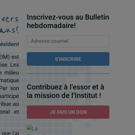
 vers
Inscrivez-vous au Bulletin
ans!
hebdomadaire!
ésident
EIM) est
ise. Les
e milieu
omatique
Contribuez à l’essor et à
 Par son
la mission de l’Institut !
participe
ribue au
onal et
JE FAIS UN DON
 que j’ai