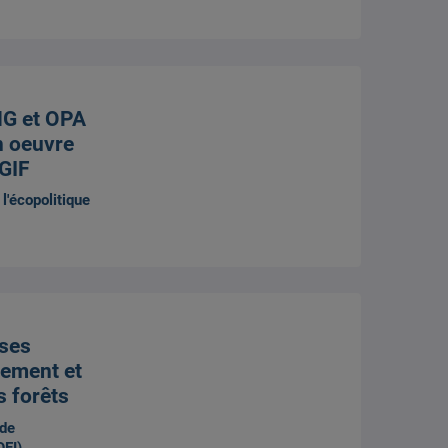
G et OPA
n oeuvre
 GIF
l'écopolitique
uses
ement et
s forêts
 de
OEI)