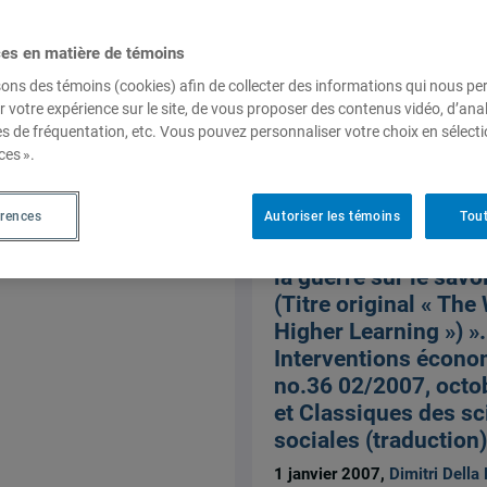
ces en matière de témoins
sons des témoins (cookies) afin de collecter des informations qui nous p
r votre expérience sur le site, de vous proposer des contenus vidéo, d’anal
es de fréquentation, etc. Vous pouvez personnaliser votre choix en sélect
ces ».
Traductions
érences
Autoriser les témoins
Tout
della Faille, Dimitri.
Veblen. Des conséq
la guerre sur le savoi
(Titre original « The
Higher Learning ») ».
Interventions écono
no.36 02/2007, octo
et Classiques des s
sociales (traduction)
1 janvier 2007,
Dimitri Della 