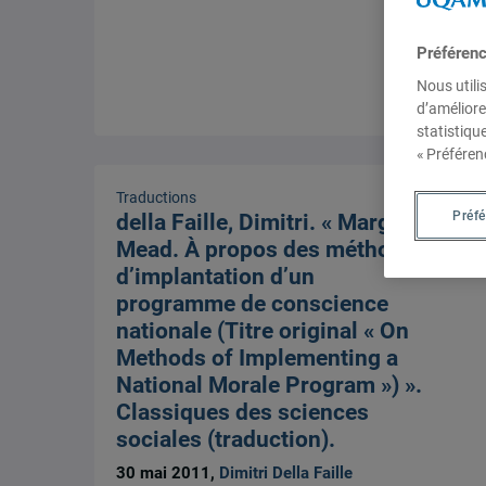
Préféren
Nous utili
d’améliore
statistiqu
« Préféren
Traductions
Préf
della Faille, Dimitri. « Margaret
Mead. À propos des méthodes
d’implantation d’un
programme de conscience
nationale (Titre original « On
Methods of Implementing a
National Morale Program ») ».
Classiques des sciences
sociales (traduction).
30 mai 2011,
Dimitri Della Faille