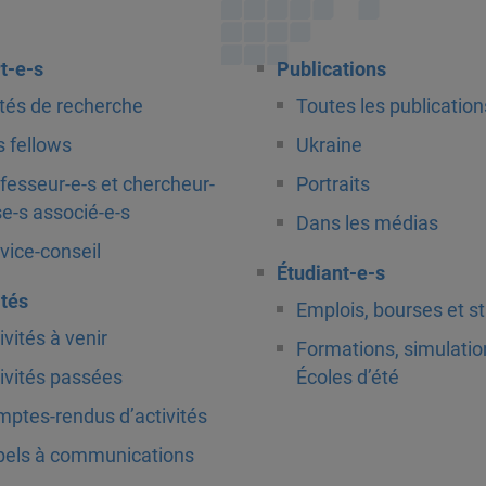
t-e-s
Publications
tés de recherche
Toutes les publication
 fellows
Ukraine
fesseur-e-s et chercheur-
Portraits
e-s associé-e-s
Dans les médias
vice-conseil
Étudiant-e-s
ités
Emplois, bourses et s
ivités à venir
Formations, simulatio
ivités passées
Écoles d’été
ptes-rendus d’activités
els à communications