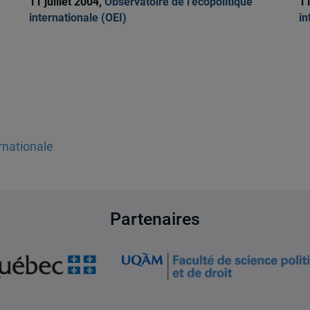
11 juillet 2004,
Observatoire de l'écopolitique
11
internationale (OEI)
in
rnationale
Partenaires