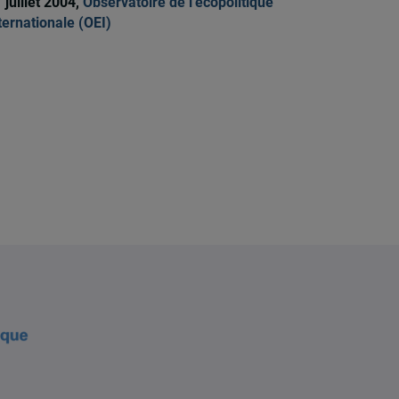
 juillet 2004,
Observatoire de l'écopolitique
ternationale (OEI)