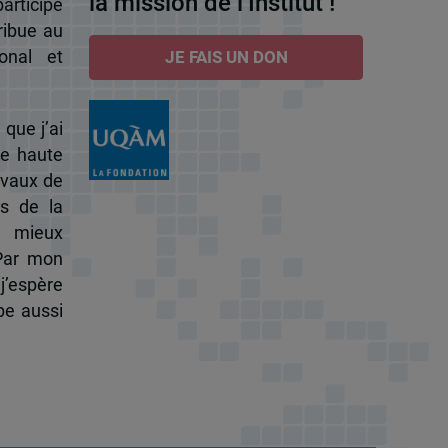
la mission de l’Institut !
participe
ribue au
onal et
JE FAIS UN DON
 que j’ai
de haute
ravaux de
s de la
à mieux
 Par mon
j’espère
pe aussi