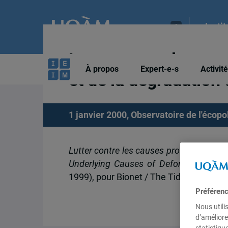
Insti
Lutter contre les c
À propos
Expert-e-s
Activit
et de la dégradation 
1 janvier 2000,
Observatoire de l'écopol
Lutter contre les causes profondes du d
Underlying Causes of Deforestation a
1999), pour Bionet / The Tides Center, 
Préféren
Nous utili
d’améliore