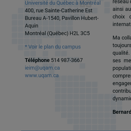
réseau d
Université du Québec à Montréal
ainsi a
400, rue Sainte-Catherine Est
choix 
Bureau A-1540, Pavillon Hubert-
internat
Aquin
Montréal (Québec) H2L 3C5
Ma colla
toujour
* Voir le plan du campus
qualité.
Téléphone
514 987-3667
ses me
ieim@uqam.ca
popula
www.uqam.ca
compren
engagem
contrib
dynamiqu
Bernar