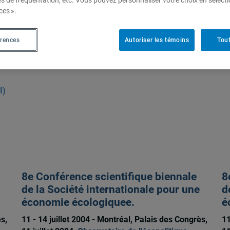
es de fréquentation, etc. Vous pouvez personnaliser votre choix en sélect
ces ».
érences
Autoriser les témoins
Tout
I)
8e Conférence scientifique biennale
8
de la Société internationale pour une
d
économie écologiquee.
é
s,
11 - 14 juillet 2004 - Montréal, Palais des Congrès,
11