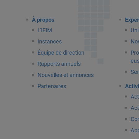
À propos
Exper
L’IEIM
Uni
Instances
Nos
Équipe de direction
Pro
eus
Rapports annuels
Ser
Nouvelles et annonces
Partenaires
Activ
Act
Act
Com
App