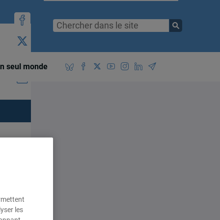
t
n seul monde
he
il
ermettent
yser les