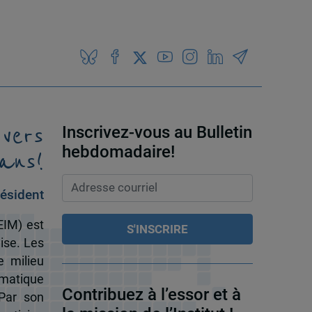
 vers
Inscrivez-vous au Bulletin
ans!
hebdomadaire!
ésident
EIM) est
ise. Les
e milieu
omatique
Contribuez à l’essor et à
 Par son