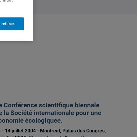
ionnant
 refuser
e Conférence scientifique biennale
e la Société internationale pour une
conomie écologiquee.
 - 14 juillet 2004 - Montréal, Palais des Congrès,