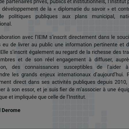
e partenaires privés, publics et institutionnels, l’Institut 
u développement de la « diplomatie du savoir » et cont
de politiques publiques aux plans municipal, nati
ional.
boration avec l’IEIM s’inscrit directement dans le souci
s eu de livrer au public une information pertinente et 
 Elle s’inscrit également au regard de la richesse des t
mbres et de son réel engagement à diffuser, auprè
tion, des connaissances susceptibles de l’aider 
dre les grands enjeux internationaux d’aujourd’hui.
ent direct dans ses activités publiques depuis 2010, 
uer à son essor, et je suis fier de m’associer à une équi
e et impliquée que celle de l’Institut.
d Derome