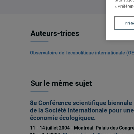
statistiqu
« Préféren
Préf
Auteurs-trices
Observatoire de l'écopolitique internationale (OE
Sur le même sujet
8e Conférence scientifique biennale
de la Société internationale pour une
économie écologiquee.
11 - 14 juillet 2004 - Montréal, Palais des Congrè