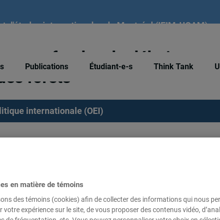
tut d'études internationales de Montréal (IEIM-UQAM)
auses profondes du déboisemen
és
Publications
Étudiant-e-s
Think Tank
U
des forêts
itique internationale (OEI)
éboisement et de la dégradation des forêts
(
Addressing t
nd Forest Degradation
), Biodiversity Action Network, Apr
janvier 2000, 141 pages.
ces en matière de témoins
sons des témoins (cookies) afin de collecter des informations qui nous p
r votre expérience sur le site, de vous proposer des contenus vidéo, d’anal