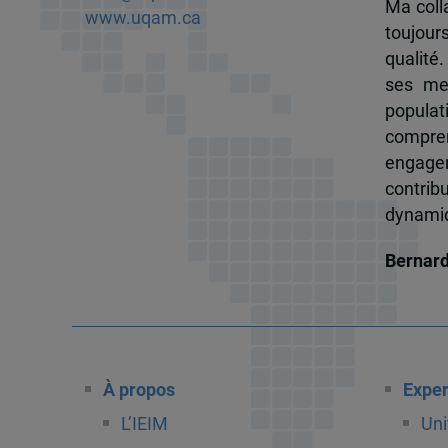
Ma colla
www.uqam.ca
toujour
qualité.
ses me
popula
compren
engagem
contrib
dynamiqu
Bernar
À propos
Exper
L’IEIM
Uni