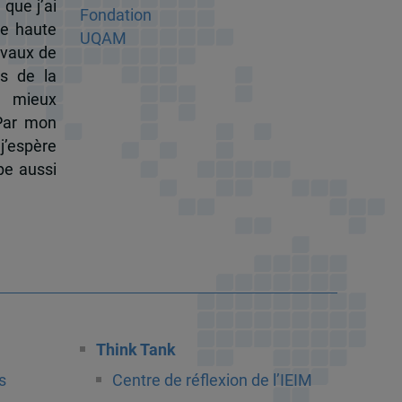
 que j’ai
de haute
ravaux de
s de la
à mieux
 Par mon
j’espère
pe aussi
Think Tank
s
Centre de réflexion de l’IEIM