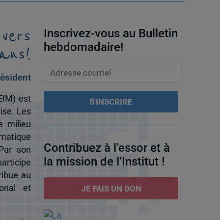
 vers
Inscrivez-vous au Bulletin
ans!
hebdomadaire!
ésident
EIM) est
ise. Les
e milieu
omatique
Contribuez à l’essor et à
 Par son
la mission de l’Institut !
participe
ribue au
onal et
JE FAIS UN DON