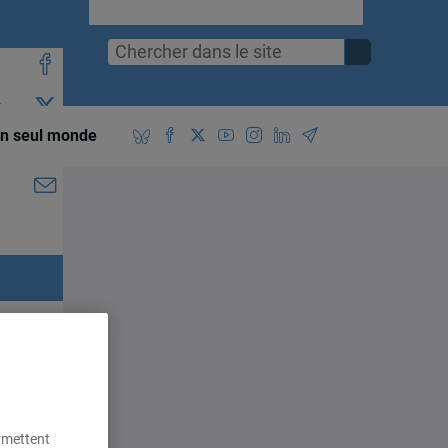
é
n seul monde
La
le
ef
11
ermettent