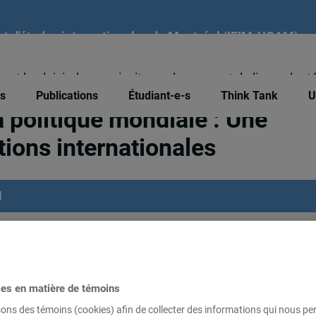
tut d'études internationales de Montréal (IEIM-UQAM)
nt le plaisir de vous inviter au lancement du livre adapt
és
Publications
Étudiant-e-s
Think Tank
U
ieh
a politique mondiale : Une
tions internationales
M
 ont le plaisir de vous inviter au lancement du livre 
Une introduction aux relations internationales. Publié par 
ar la professeur de la Téluq et membre du CEIM, Mme Af
ces en matière de témoins
s : reyes_bruneau.victor_alexandre@uqam.ca
Mardi le 
sons des témoins (cookies) afin de collecter des informations qui nous p