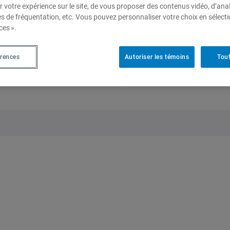
ries (J-2805) du Pavillon Judith-Jasmin
, UQAM, 405, r
r votre expérience sur le site, de vous proposer des contenus vidéo, d’anal
erri-UQAM
es de fréquentation, etc. Vous pouvez personnaliser votre choix en sélect
ces ».
érences
Autoriser les témoins
Tout
le