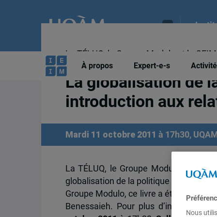
Insti
La TÉLUQ, le Groupe Modulo et le CEIM o
À propos
Expert-e-s
Activit
vers le français par Mme Afef Benessa
La globalisation de l
introduction aux rela
Mardi 11 octobre 2011
à 17h30, UQA
La TÉLUQ, le Groupe Modulo et le CEIM
globalisation de la politique mondiale : 
Groupe Modulo, ce livre a été adapté p
Préféren
Benessaieh. Pour plus d’information
Nous utili