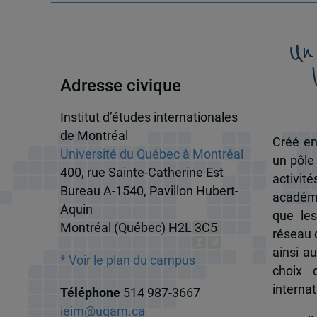
Un
Adresse civique
Institut d’études internationales
de Montréal
Créé en
Université du Québec à Montréal
un pôle
400, rue Sainte-Catherine Est
activit
Bureau A-1540, Pavillon Hubert-
académi
Aquin
que les
Montréal (Québec) H2L 3C5
réseau d
ainsi a
* Voir le plan du campus
choix 
internat
Téléphone
514 987-3667
ieim@uqam.ca