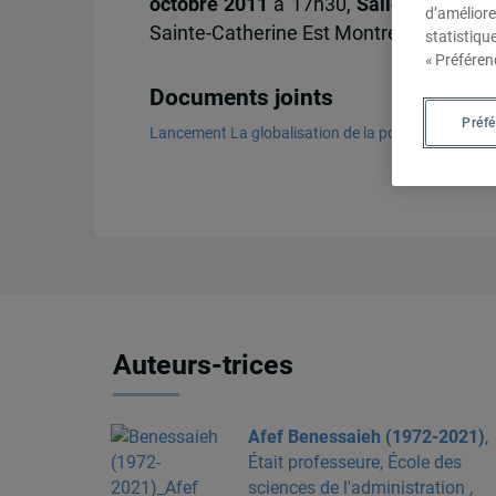
octobre 2011
à 17h30,
Salle des Boise
d’améliore
Sainte-Catherine Est Montréal Métro B
statistiqu
« Préféren
Documents joints
Préf
Lancement La globalisation de la politique mondia
Auteurs-trices
Afef Benessaieh (1972-2021)
,
Était professeure, École des
sciences de l'administration ,