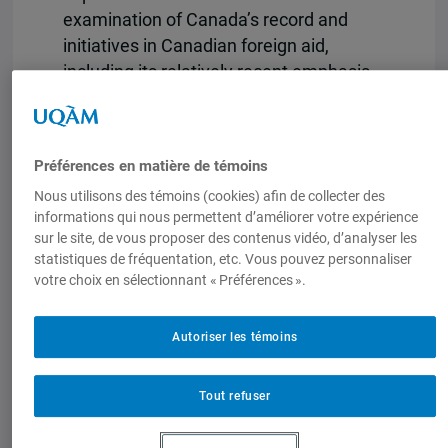
examination of Canada’s record and
initiatives in Canadian foreign aid,
including its relatively recent emphasis
on maternal and child health and on the
extractive sector, as well as the longer-
term engagement with state fragility.
Préférences en matière de témoins
Nous utilisons des témoins (cookies) afin de collecter des
informations qui nous permettent d’améliorer votre expérience
sur le site, de vous proposer des contenus vidéo, d’analyser les
statistiques de fréquentation, etc. Vous pouvez personnaliser
votre choix en sélectionnant « Préférences ».
Autoriser les témoins
Tout refuser