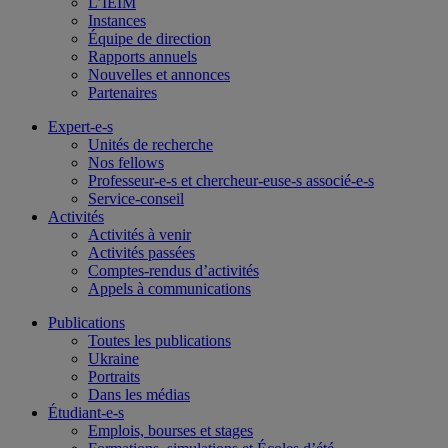
L’IEIM
Instances
Équipe de direction
Rapports annuels
Nouvelles et annonces
Partenaires
Expert-e-s
Unités de recherche
Nos fellows
Professeur-e-s et chercheur-euse-s associé-e-s
Service-conseil
Activités
Activités à venir
Activités passées
Comptes-rendus d’activités
Appels à communications
Publications
Toutes les publications
Ukraine
Portraits
Dans les médias
Étudiant-e-s
Emplois, bourses et stages