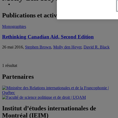
Publications et activités
Monographies
Rethinking Canadian Aid, Second Edition
26 mai 2016,
Stephen Brown
,
Molly den Heyer
,
David R. Black
1 résultat
Partenaires
Institut d’études internationales de
Montréal (IEIM)