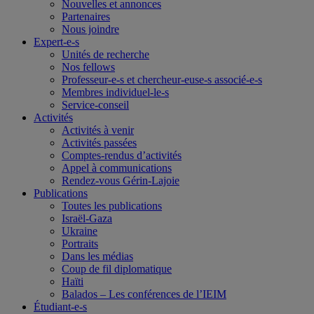
Nouvelles et annonces
Partenaires
Nous joindre
Expert-e-s
Unités de recherche
Nos fellows
Professeur-e-s et chercheur-euse-s associé-e-s
Membres individuel-le-s
Service-conseil
Activités
Activités à venir
Activités passées
Comptes-rendus d’activités
Appel à communications
Rendez-vous Gérin-Lajoie
Publications
Toutes les publications
Israël-Gaza
Ukraine
Portraits
Dans les médias
Coup de fil diplomatique
Haïti
Balados – Les conférences de l’IEIM
Étudiant-e-s