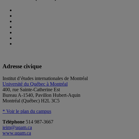
Adresse civique
Institut d’études internationales de Montréal
Université du Québec à Montréal
400, rue Sainte-Catherine Est
Bureau A-1540, Pavillon Hubert-Aquin
Montréal (Québec) H2L 3C5
* Voir le plan du campus
Téléphone
514 987-3667
ieim@uqam.ca
www.uqam.ca