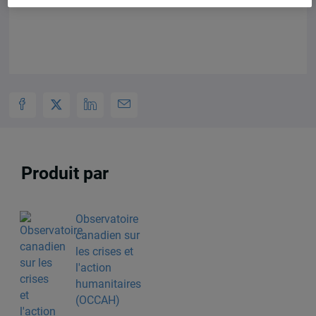
Produit par
Observatoire
canadien sur
les crises et
l'action
humanitaires
(OCCAH)