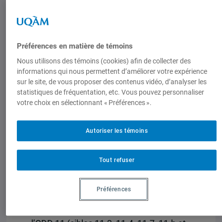
une réponse au triple dilemme de la
durabilité que soulève la désaffectation
des patrimoines religieux dans les
sociétés sécularisées : leur
Préférences en matière de témoins
muséification publique, leur
Nous utilisons des témoins (cookies) afin de collecter des
marchandisation privative et leur
informations qui nous permettent d’améliorer votre expérience
réappropriation communautaire souvent
sur le site, de vous proposer des contenus vidéo, d’analyser les
statistiques de fréquentation, etc. Vous pouvez personnaliser
non régulée. Elle analyse la
votre choix en sélectionnant « Préférences ».
requalification de ces patrimoines
comme une modalité de gouvernance
Autoriser les témoins
des communs, éclairée par une
contribution normative issue des
Objectifs de développement durable et
Tout refuser
du cadre UNESCO. La (ré)déqualification
est ainsi pensée à la lumière de l’ODD
Préférences
9 (cibles 9.1 et 9.4) sur la résilience et la
modernisation des infrastructures, et de