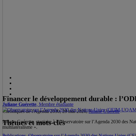
Financer le développement durable : l’ODD
Juliane Guérette
, Membre étudiante
Chroniques de l'Agenda 2030, 29 mai 2026,
Juliane Guérette
Thèmes et mots-clés
Juliane Guérette, stagiaire à l’Observatoire sur l’Agenda 2030 des N
multilatéralisme ».
Publications
,
Observatoire sur l’Agenda 2030 des Nations Unies 