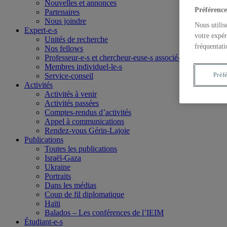
Nouvelles et annonces
Préférence
Partenaires
Nous joindre
Nous utilis
Expert-e-s
votre expér
Unités de recherche
fréquentati
Nos fellows
Professeur-e-s et chercheur-euse-s associé-e-s
Membres individuel-le-s
Service-conseil
Préf
Activités
Activités à venir
Activités passées
Comptes-rendus d’activités
Appel à communications
Rendez-vous Gérin-Lajoie
Publications
Toutes les publications
Israël-Gaza
Ukraine
Portraits
Dans les médias
Coup de fil diplomatique
Haïti
Balados – Les conférences de l’IEIM
Étudiant-e-s