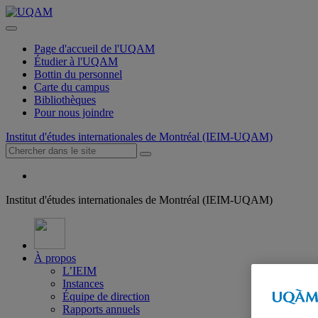
Page d'accueil de l'UQAM
Étudier à l'UQAM
Bottin du personnel
Carte du campus
Bibliothèques
Pour nous joindre
Institut d'études internationales de Montréal (IEIM-UQAM)
Institut d'études internationales de Montréal (IEIM-UQAM)
À propos
L’IEIM
Instances
Équipe de direction
Rapports annuels