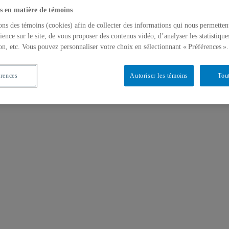
s en matière de témoins
ons des témoins (cookies) afin de collecter des informations qui nous permetten
ience sur le site, de vous proposer des contenus vidéo, d’analyser les statistique
on, etc. Vous pouvez personnaliser votre choix en sélectionnant « Préférences ».
érences
Autoriser les témoins
Tout