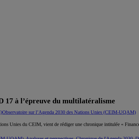
 17 à l’épreuve du multilatéralisme
Observatoire sur l’Agenda 2030 des Nations Unies (CEIM-UQAM)
ations Unies du CEIM, vient de rédiger une chronique intitulée « Finan
(CEIM-UQAM)
,
Analyses et perspectives
,
Chronique de l'Agenda 2030
,
D