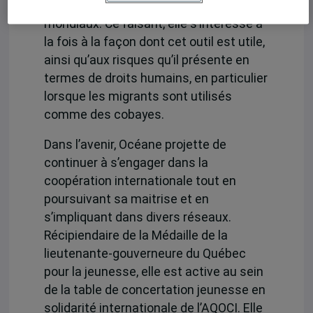
la gestion des flux migratoires
mondiaux. Ce faisant, elle s’intéresse à
la fois à la façon dont cet outil est utile,
ainsi qu’aux risques qu’il présente en
termes de droits humains, en particulier
lorsque les migrants sont utilisés
comme des cobayes.
Dans l’avenir, Océane projette de
continuer à s’engager dans la
coopération internationale tout en
poursuivant sa maitrise et en
s’impliquant dans divers réseaux.
Récipiendaire de la
Médaille de la
lieutenante-gouverneure du Québec
pour la jeunesse,
elle est active au sein
de la table de concertation jeunesse en
solidarité internationale de l’AQOCI. Elle