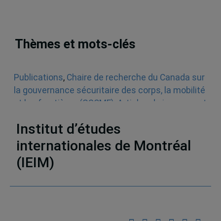
Thèmes et mots-clés
Publications
,
Chaire de recherche du Canada sur
la gouvernance sécuritaire des corps, la mobilité
et les frontières (GSCMF)
,
Articles de journaux et
médias en ligne
,
Vidéos
,
Immigration
,
Sécurité
Institut d’études
internationales de Montréal
(IEIM)
Partenaires