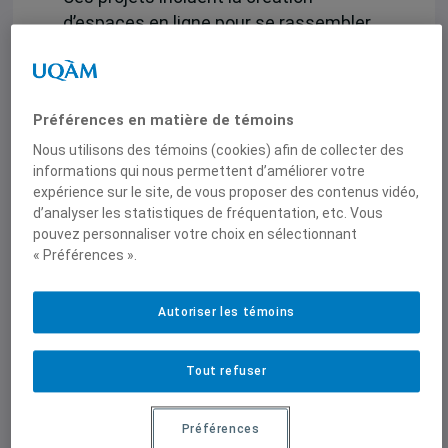
d’espaces en ligne pour se rassembler
et échanger sur des bonnes pratiques,
ou encore la proposition d’actions pour
lutter contre le racisme en ligne et dans
Préférences en matière de témoins
le réel.
Nous utilisons des témoins (cookies) afin de collecter des
La bourse-stage permettra à Océane de
informations qui nous permettent d’améliorer votre
expérience sur le site, de vous proposer des contenus vidéo,
rejoindre l’IEIM, de développer son
d’analyser les statistiques de fréquentation, etc. Vous
réseau professionnel et de décrocher
pouvez personnaliser votre choix en sélectionnant
des expériences pratiques pour
« Préférences ».
préparer une maitrise en science
politique. Océane s’intéresse
Autoriser les témoins
particulièrement au thème de
l’intelligence artificielle et de
Tout refuser
l’immigration : elle cherche à
comprendre et à analyser l’utilisation
passée, actuelle et à venir de l’IA dans
Préférences