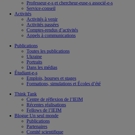
Professeur-e-s et chercheur-euse-s associé-e-s
Service-conseil
Activités
Activités à venir
Activités passées
Comptes-rendus d’activités
Appels à communications
Publications
Toutes les publications
Ukraine
Portraits
Dans les médias
Étudiant-e-s
Emplois, bourses et stages
Formations, simulations et Écoles d’été
Think Tank
Centre de réflexion de l’IEIM
Récentes réalisations
Fellows de l’IEIM
Blogue Un seul monde
Publications
Partenaires
Comité scientifique