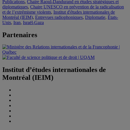
Publications
,
Chaire Raoul-Dandurand en études stratégiques et
diplomatiques
,
Chaire UNESCO en prévention de la radicalisation
et de l’extrémisme violents
,
Institut d'études internationales de
Montréal (IEIM)
,
Entrevues radiophoniques
,
Diplomatie
,
États-
Unis
,
Iran
,
Israël-Gaza
Partenaires
Institut d’études internationales de
Montréal (IEIM)