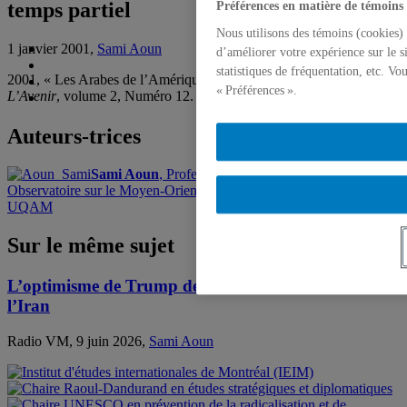
temps partiel
Préférences en matière de témoins
Nous utilisons des témoins (cookies) 
1 janvier 2001,
Sami Aoun
d’améliorer votre expérience sur le s
statistiques de fréquentation, etc. V
2001, « Les Arabes de l’Amérique : citoyens à temps partiel »,
« Préférences ».
L’Avenir
, volume 2, Numéro 12.
Auteurs-trices
Sami Aoun
, Professeur émérite et directeur,
Observatoire sur le Moyen-Orient et l'Afrique du Nord (OMAN),
UQAM
Sur le même sujet
L’optimisme de Trump de conclure une entente avec
l’Iran
Radio VM, 9 juin 2026,
Sami Aoun