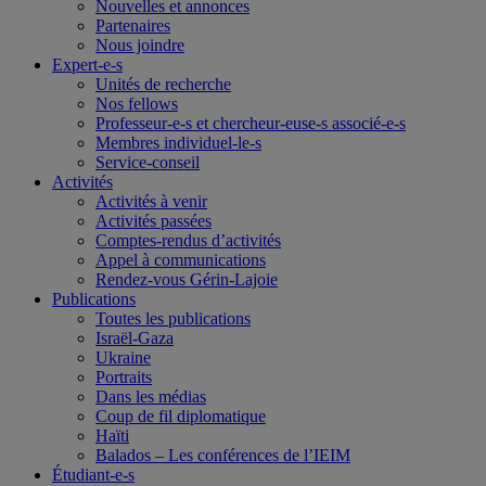
Nouvelles et annonces
Partenaires
Nous joindre
Expert-e-s
Unités de recherche
Nos fellows
Professeur-e-s et chercheur-euse-s associé-e-s
Membres individuel-le-s
Service-conseil
Activités
Activités à venir
Activités passées
Comptes-rendus d’activités
Appel à communications
Rendez-vous Gérin-Lajoie
Publications
Toutes les publications
Israël-Gaza
Ukraine
Portraits
Dans les médias
Coup de fil diplomatique
Haïti
Balados – Les conférences de l’IEIM
Étudiant-e-s