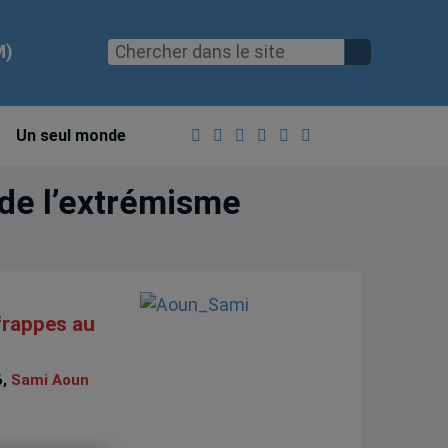
M)
Un seul monde
 de l’extrémisme
 frappes au
6,
Sami Aoun