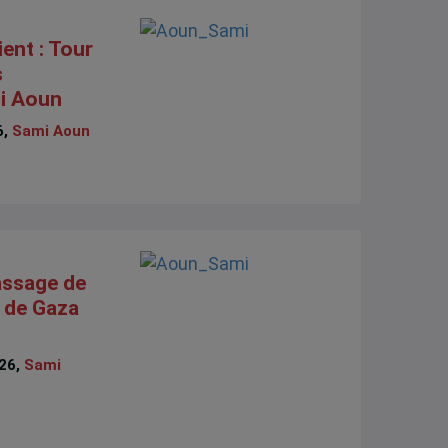
ent : Tour
s
i Aoun
6,
Sami Aoun
assage de
e de Gaza
026,
Sami