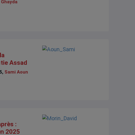
,
Ghayda
la
stie Assad
5,
Sami Aoun
près :
 en 2025