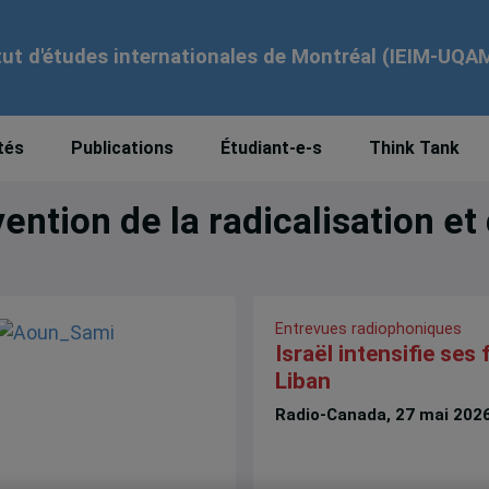
tut d'études internationales de Montréal (IEIM-UQA
tés
Publications
Étudiant-e-s
Think Tank
ntion de la radicalisation et
Entrevues radiophoniques
Israël intensifie ses
Liban
Radio-Canada, 27 mai 202