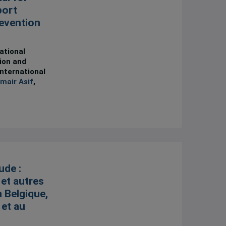
port
revention
ational
ion and
International
mair Asif
,
ude :
et autres
n Belgique,
 et au