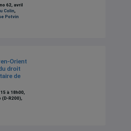
o 62, avril
u Colin
,
e Potvin
en-Orient
du droit
taire de
h15 à 18h00,
e (D-R200),