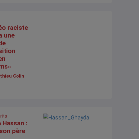
éo raciste
 a une
de
sition
en
rms»
thieu Colin
rits
 Hassan :
 son père