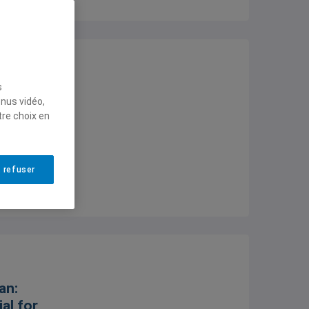
ecule, le
s
olution de
enus vidéo,
tre choix en
au Canada
-2025)
 refuser
an:
al for