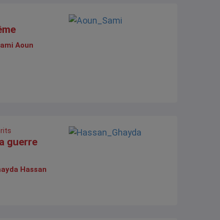
ême
ami Aoun
rits
a guerre
ayda Hassan