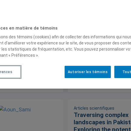
Rapport
ces en matière de témoins
Quand la confiance r
isons des témoins (cookies) afin de collecter des informations qui nou
doute progresse. Év
t d’améliorer votre expérience sur le site, de vous proposer des cont
l’adhésion au
r les statistiques de fréquentation, etc. Vous pouvez personnaliser vo
conspirationnisme 
nant « Préférences ».
et au Québec (2021
Avril 2026, 14 mai 2026
érences
Autoriser les témoins
Tout
Articles scientifiques
Traversing complex
landscapes in Pakist
Exploring the potenti