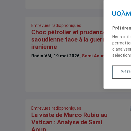
Entrevues radiophoniques
Préféren
Choc pétrolier et prudence
Nous util
saoudienne face à la guerre
permetten
iranienne
d’analyse
sélection
Radio VM, 19 mai 2026,
Sami Aoun
Préf
Entrevues radiophoniques
La visite de Marco Rubio au
Vatican : Analyse de Sami
Aoun