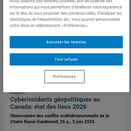
Guerre en Iran | «Trump a beaucoup
Nous utilisons des témoins (cookies) afin de collecter des
informations qui nous permettent d’améliorer votre expérience
moins d’influence sur Netanyahou qu’il
sur le site, de vous proposer des contenus vidéo, d’analyser les
ne le souhaiterait»
statistiques de fréquentation, etc. Vous pouvez personnaliser
98.5 fm, 3 juin 2026,
Frédérick Gagnon
votre choix en sélectionnant « Préférences ».
Autoriser les témoins
Tout refuser
Préférences
Rapport
Cyberincidents géopolitiques au
Canada: état des lieux 2026
Observatoire des conflits multidimensionnels de la
Chaire Raoul-Dandurand, 26 p., 3 juin 2026