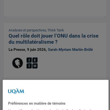
Analyses et perspectives
,
Think Tank
Quel rôle doit jouer l’ONU dans la crise
du multilatéralisme ?
La Presse, 9 juin 2026,
Sarah-Myriam Martin-Brûlé
Préférences en matière de témoins
Entrevues radiophoniques