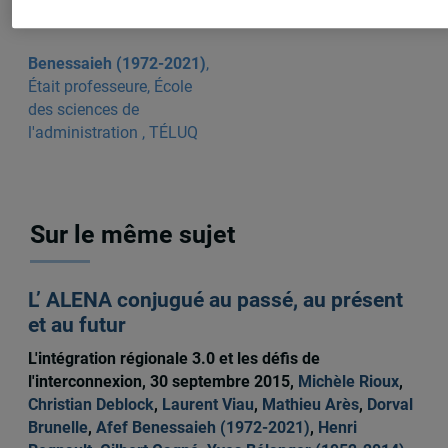
Benessaieh (1972-2021)
,
Était professeure, École
des sciences de
l'administration , TÉLUQ
Sur le même sujet
L’ ALENA conjugué au passé, au présent
et au futur
L'intégration régionale 3.0 et les défis de
l'interconnexion, 30 septembre 2015,
Michèle Rioux
,
Christian Deblock
,
Laurent Viau
,
Mathieu Arès
,
Dorval
Brunelle
,
Afef Benessaieh (1972-2021)
,
Henri