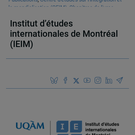
la mondialisation (CEIM)
,
Chapitres de livres
,
Monographies
,
Ouvrages collectifs
,
ALÉNA
Institut d’études
internationales de Montréal
(IEIM)
Partenaires