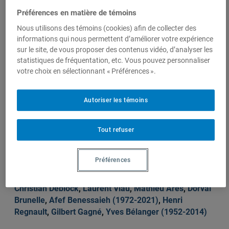
Préférences en matière de témoins
Yves
Bélanger
Nous utilisons des témoins (cookies) afin de collecter des
(1952-
informations qui nous permettent d’améliorer votre expérience
2014)
sur le site, de vous proposer des contenus vidéo, d’analyser les
statistiques de fréquentation, etc. Vous pouvez personnaliser
votre choix en sélectionnant « Préférences ».
Sur le même sujet
Autoriser les témoins
Tout refuser
L’ ALENA conjugué au passé, au présent
et au futur
Préférences
L'intégration régionale 3.0 et les défis de
l'interconnexion, 30 septembre 2015,
Michèle Rioux
,
Christian Deblock
,
Laurent Viau
,
Mathieu Arès
,
Dorval
Brunelle
,
Afef Benessaieh (1972-2021)
,
Henri
Regnault
,
Gilbert Gagné
,
Yves Bélanger (1952-2014)