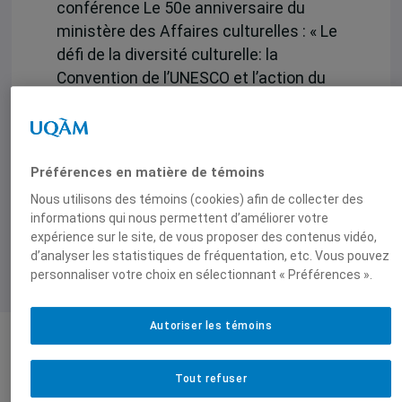
conférence Le 50e anniversaire du
ministère des Affaires culturelles : « Le
défi de la diversité culturelle: la
Convention de l’UNESCO et l’action du
ministère de la Culture du Québec sur la
scène internationale », tenu à Québec le
15 septembre 2011.
Préférences en matière de témoins
Nous utilisons des témoins (cookies) afin de collecter des
informations qui nous permettent d’améliorer votre
expérience sur le site, de vous proposer des contenus vidéo,
d’analyser les statistiques de fréquentation, etc. Vous pouvez
personnaliser votre choix en sélectionnant « Préférences ».
Autoriser les témoins
Auteurs-trices
Tout refuser