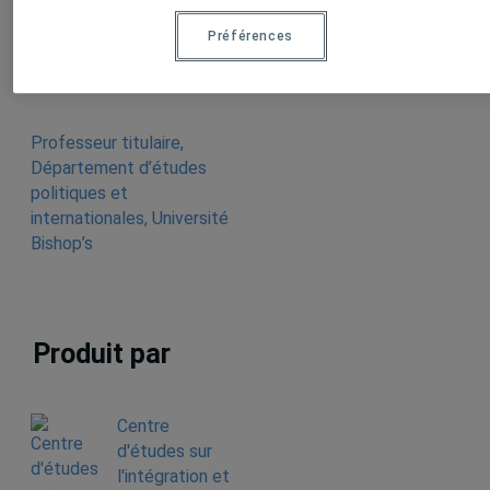
Gilbert
Préférences
Gagné
,
Professeur titulaire,
Département d’études
politiques et
internationales, Université
Bishop’s
Produit par
Centre
d'études sur
l'intégration et