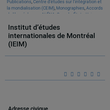
Publications
,
Centre d'études sur l'intégration et
la mondialisation (CEIM)
,
Monographies
,
Accords
de libre-échange
,
ALÉNA
,
Canada
,
États-Unis
,
Mexique
Institut d’études
internationales de Montréal
(IEIM)
Partenaires
Adresse civique