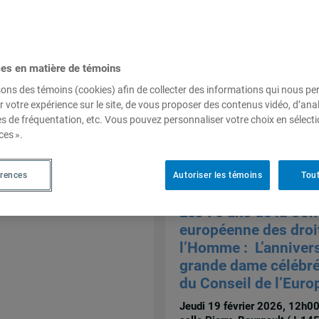
L’Europe et le Canad
l’OTAN : penser la sé
euro-atlantique sans
Washington
ces en matière de témoins
Le Grand Continent, 13 févri
sons des témoins (cookies) afin de collecter des informations qui nous p
Massie
r votre expérience sur le site, de vous proposer des contenus vidéo, d’anal
es de fréquentation, etc. Vous pouvez personnaliser votre choix en sélect
ces ».
érences
Autoriser les témoins
Tout
Séminaires et conférences
Les 75 ans de la Con
européenne des droi
l’Homme : L’annivers
grande dame célébré
du Conseil de l’Euro
Jeudi 19 février 2026, 12h0