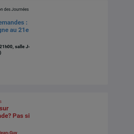
ion des Journées
lemandes :
agne au 21e
21h00, salle J-
)
s
sur
ande? Pas si
Jean-Guy