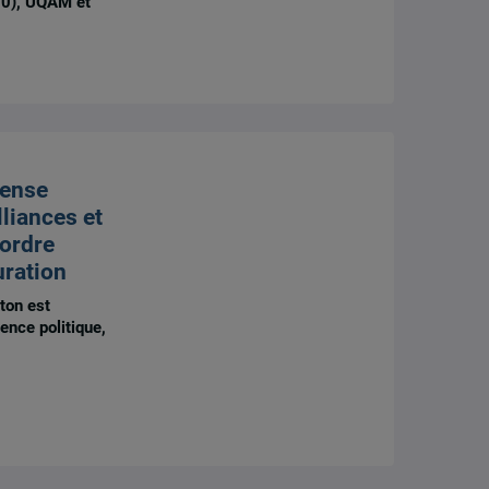
50), UQAM et
fense
lliances et
 ordre
uration
ton est
ence politique,