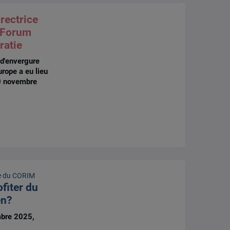
irectrice
u Forum
ratie
 d'envergure
urope a eu lieu
0 novembre
e du CORIM
fiter du
en?
bre 2025,