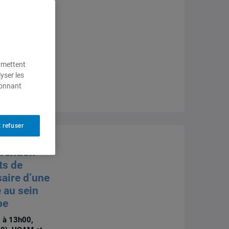
a après
curité
er 2026,
Justin
ermettent
yser les
ionnant
 refuser
vention
ts de
aire d’une
 au sein
pe
0 à 13h00,