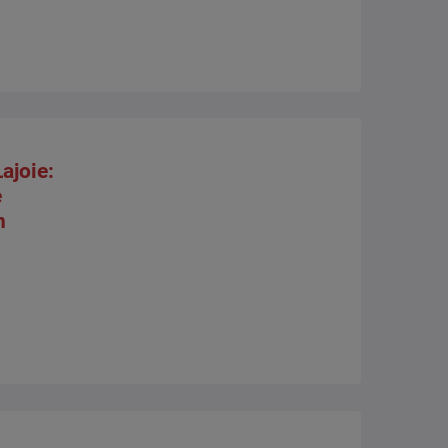
ajoie:
e
n