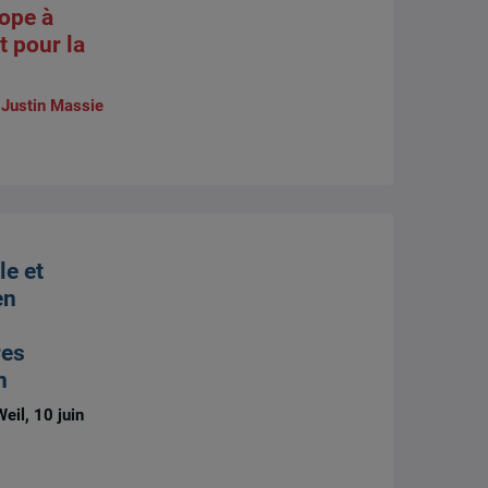
ope à
 pour la
,
Justin Massie
le et
en
res
n
eil, 10 juin