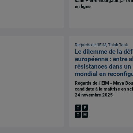
salle Pierre-Bourgault (J-14
en ligne
Regards de l'IEIM
,
Think Tank
Le dilemme de la dé
européenne : entre a
résistances dans un
mondial en reconfig
Regards de l'IEIM - Maya Bou
candidate à la maîtrise en sci
24 novembre 2025