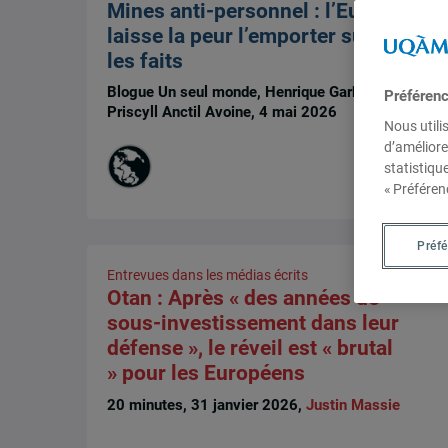
Mines anti-personnel : l’Europe
laisse la peur l’emporter sur
les faits
Blogue Un seul monde, Henrique Garbino et
Préféren
Priscyll Anctil Avoine, 4 mai 2026
Nous utili
d’améliore
statistiqu
« Préféren
Préf
Entrevues dans les médias écrits
Otan : Après « des années de
sous-investissement dans leur
défense », le réveil est « brutal
» pour les Européens
20 minutes, 31 janvier 2026,
Justin Massie