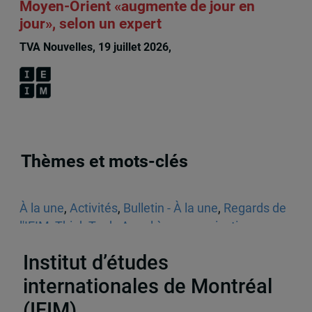
Moyen-Orient «augmente de jour en
jour», selon un expert
TVA Nouvelles, 19 juillet 2026,
François LaRochelle
Thèmes et mots-clés
À la une
,
Activités
,
Bulletin - À la une
,
Regards de
l'IEIM
,
Think Tank
,
Appel à communications
,
Sécurité
Institut d’études
internationales de Montréal
(IEIM)