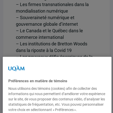
– Les firmes transnationales dans la
mondialisation numérique
– Souveraineté numérique et
gouvernance globale d’internet
– Le Canada et le Québec dans le
commerce international
– Les institutions de Bretton Woods
dans la riposte à la Covid 19
– Les nouveaux défis énergiques de la
transition écologique
– L’émergence du Sud global dans la
mondialisation économique
Préférences en matière de témoins
– Big tech, Big Pharma, Big Finance, les
Nous utilisons des témoins (cookies) afin de collecter des
acteurs privés de la globalisation
informations qui nous permettent d’améliorer votre expérience
– Les contre-pouvoirs aux acteurs
sur le site, de vous proposer des contenus vidéo, d’analyser les
transnationaux de la mondialisation
statistiques de fréquentation, etc. Vous pouvez personnaliser
– Coopération, règlements des
votre choix en sélectionnant « Préférences ».