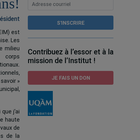
ans!
ésident
EIM) est
ise. Les
e milieu
Contribuez à l’essor et à la
e corps
mission de l’Institut !
tionaux.
ionnels,
JE FAIS UN DON
 savoir »
nicipal,
 que j’ai
de haute
ravaux de
s de la