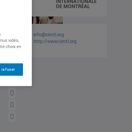
s
info@cimtl.org
enus vidéo,
http://www.cimtl.org
tre choix en
 refuser