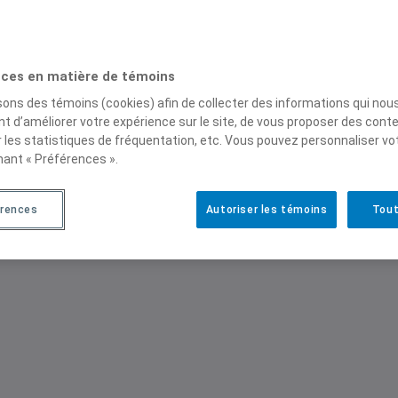
onale de Montréal
ces en matière de témoins
isons des témoins (cookies) afin de collecter des informations qui nou
t d’améliorer votre expérience sur le site, de vous proposer des cont
r les statistiques de fréquentation, etc. Vous pouvez personnaliser vo
nant « Préférences ».
érences
Autoriser les témoins
Tout