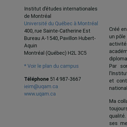
Institut d’études internationales
de Montréal
Université du Québec à Montréal
Créé en
400, rue Sainte-Catherine Est
un pôle
Bureau A-1540, Pavillon Hubert-
activit
Aquin
académ
Montréal (Québec) H2L 3C5
diploma
Par son
* Voir le plan du campus
l’Instit
Téléphone
514 987-3667
et cont
ieim@uqam.ca
national
www.uqam.ca
Ma colla
toujour
qualité.
ses me