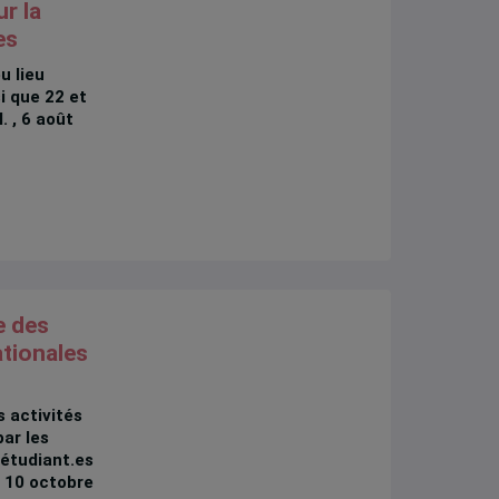
r la
es
u lieu
i que 22 et
 , 6 août
e des
ationales
 activités
par les
 étudiant.es
, 10 octobre