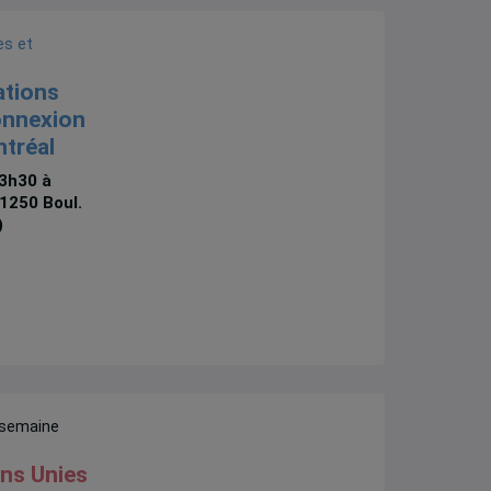
es et
ations
onnexion
ntréal
13h30 à
1250 Boul.
)
 semaine
ns Unies