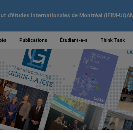
tut d'études internationales de Montréal (IEIM-UQA
tés
Publications
Étudiant-e-s
Think Tank