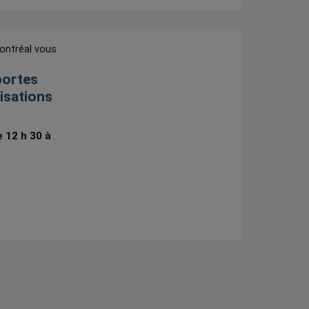
ontréal vous
portes
isations
 12 h 30 à