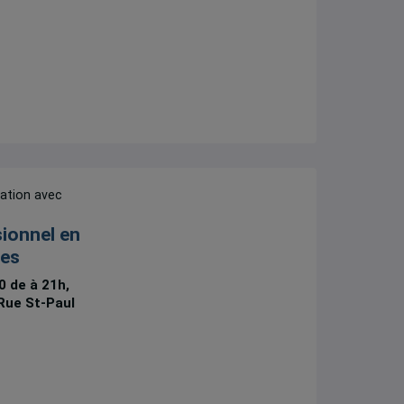
ration avec
ionnel en
les
0 de à 21h,
Rue St-Paul