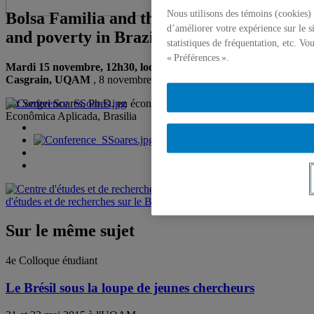
Nous utilisons des témoins (cookies) 
Bolsa Familia and the decrease of hunger
d’améliorer votre expérience sur le s
and poverty in Brazil
statistiques de fréquentation, etc. V
« Préférences ».
Mardi 15 novembre, 12h30, local W-5305, Pavillon Thérèse-
Casgrain, UQAM
, 8 novembre 2011
par Sergei Soares, Ph.D. en économie, Instituto de Pesquisa
Econômica Aplicada, Brasilia
Centre
d'études et de recherches sur le Brésil (CERB)
Sur le même sujet
4e Colloque étudiant
Le Brésil sous la loupe de jeunes chercheurs