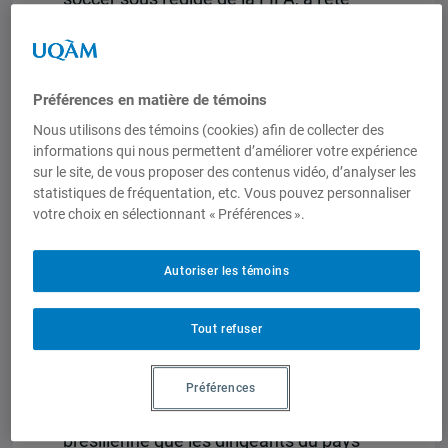
2014, entraînait les projecteurs vers
d’autres scènes. Les images, diffusées
à l’échelle mondiale, présentaient cette
Préférences en matière de témoins
fois les splendeurs de ce pays qui fait
désormais partie des grandes
Nous utilisons des témoins (cookies) afin de collecter des
informations qui nous permettent d’améliorer votre expérience
puissances économiques mondiales.
sur le site, de vous proposer des contenus vidéo, d’analyser les
Les infrastructures étaient finalement
statistiques de fréquentation, etc. Vous pouvez personnaliser
prêtes à recevoir les milliers de touristes
votre choix en sélectionnant « Préférences ».
provenant du monde entier. La fierté des
Brésiliennes et des Brésiliens et la fête
Autoriser les témoins
étaient au rendez-vous! Dans une
certaine mesure, cette image
Tout refuser
contrastée du Brésil contemporain
évoque les transformations en cours
depuis les 40 ou 50 dernières années, et
Préférences
les défis auxquels tant la société
brésilienne que les dirigeants du pays