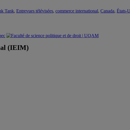
nk Tank
,
Entrevues télévisées
,
commerce international
,
Canada
,
États-
éal (IEIM)