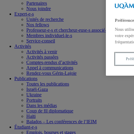
Partenaires
Nous joindre
Expert-e-s
Unités de recherche
Préférence
Nos fellows
Nous utilis
Professeur-e-s et chercheur-euse-s associé-e-s
Membres individuel-le-s
votre expér
Service-conseil
fréquentati
Activités
Activités à venir
Activités passées
Préf
Comptes-rendus d’activités
Appel à communications
Rendez-vous Gérin-Lajoie
Publications
Toutes les publications
Israël-Gaza
Ukraine
Portraits
Dans les médias
Coup de fil diplomatique
Haïti
Balados – Les conférences de l’IEIM
Étudiant-e-s
Emplois, bourses et stages