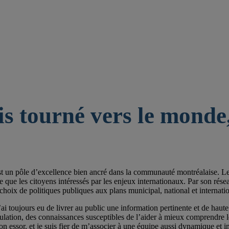
is tourné vers le monde,
st un pôle d’excellence bien ancré dans la communauté montréalaise. Les 
e les citoyens intéressés par les enjeux internationaux. Par son réseau de
choix de politiques publiques aux plans municipal, national et internatio
ai toujours eu de livrer au public une information pertinente et de haute 
pulation, des connaissances susceptibles de l’aider à mieux comprendre
on essor, et je suis fier de m’associer à une équipe aussi dynamique et im