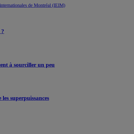
s internationales de Montréal (IEIM)
 ?
ent à sourciller un peu
 les superpuissances