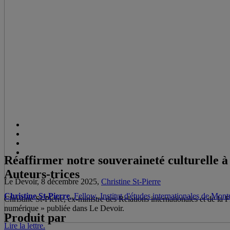
Réaffirmer notre souveraineté culturelle 
Auteurs-trices
Le Devoir, 8 décembre 2025,
Christine St-Pierre
Christine St-Pierre
, Fellow, Institut d'études internationales de Mon
Christine St-Pierre, ex-ministre des Relations internationales et de la
numérique » publiée dans Le Devoir.
Produit par
Lire la lettre.