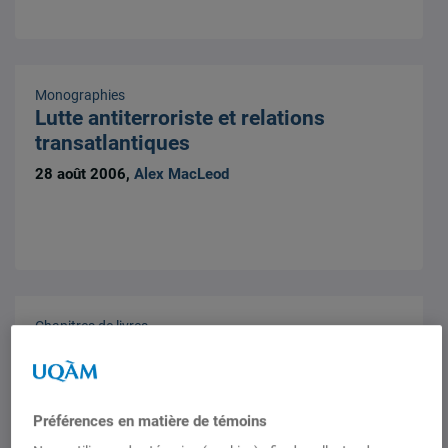
Monographies
Lutte antiterroriste et relations
transatlantiques
28 août 2006,
Alex MacLeod
Chapitres de livres
Contre l’hégémonie? L’ordre
international à l’épreuve de la crise
irakienne
Préférences en matière de témoins
1 janvier 2006,
Alex MacLeod
,
David Morin
,
Pierre-