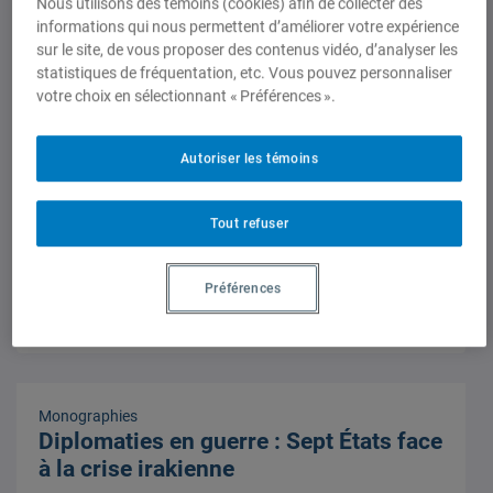
Louis Malfatto
Nous utilisons des témoins (cookies) afin de collecter des
informations qui nous permettent d’améliorer votre expérience
sur le site, de vous proposer des contenus vidéo, d’analyser les
statistiques de fréquentation, etc. Vous pouvez personnaliser
votre choix en sélectionnant « Préférences ».
Autoriser les témoins
Monographies
Diplomaties en guerre : Sept États face
à la crise irakienne
Tout refuser
12 octobre 2005,
Alex MacLeod
,
David Morin
Préférences
Monographies
Diplomaties en guerre : Sept États face
à la crise irakienne