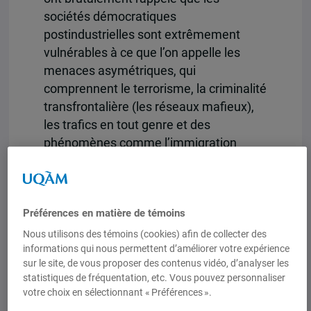
sociétés démocratiques
postindustrielles sont extrêmement
vulnérables à ce que l’on appelle les
menaces asymétriques, qui
comprennent le terrorisme, la criminalité
transfrontalière (les réseaux mafieux),
les trafics en tout genre et des
phénomènes comme l’immigration
illégale. La force économique des
démocraties est également sa faiblesse
sur le plan de la sécurité. Ces
Préférences en matière de témoins
démocraties constituent des « sociétés
ouvertes », qui promeuvent les droits de
Nous utilisons des témoins (cookies) afin de collecter des
informations qui nous permettent d’améliorer votre expérience
la personne ainsi que la liberté des
sur le site, de vous proposer des contenus vidéo, d’analyser les
échanges avec le reste du monde.
statistiques de fréquentation, etc. Vous pouvez personnaliser
Depuis plusieurs décennies, ces
votre choix en sélectionnant « Préférences ».
sociétés s’intègrent progressivement