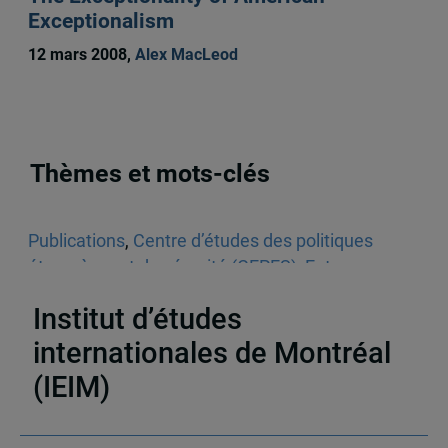
Exceptionalism
12 mars 2008,
Alex MacLeod
Thèmes et mots-clés
Publications
,
Centre d’études des politiques
étrangères et de sécurité (CEPES)
,
Entrevues
télévisées
,
Vidéos
,
Canada
Institut d’études
internationales de Montréal
(IEIM)
Partenaires