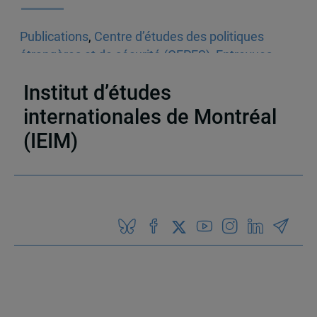
Publications
,
Centre d’études des politiques
étrangères et de sécurité (CEPES)
,
Entrevues
télévisées
,
Vidéos
,
Canada
Institut d’études
internationales de Montréal
(IEIM)
Partenaires