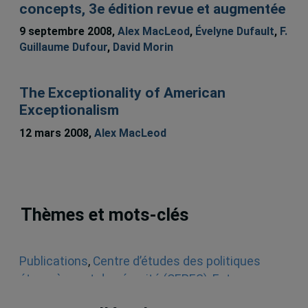
concepts, 3e édition revue et augmentée
9 septembre 2008,
Alex MacLeod
,
Évelyne Dufault
,
F.
Guillaume Dufour
,
David Morin
The Exceptionality of American
Exceptionalism
12 mars 2008,
Alex MacLeod
Thèmes et mots-clés
Publications
,
Centre d’études des politiques
étrangères et de sécurité (CEPES)
,
Entrevues
télévisées
,
Vidéos
,
Canada