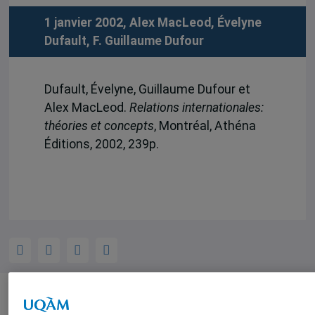
1 janvier 2002,
Alex MacLeod
,
Évelyne
Dufault
,
F. Guillaume Dufour
Dufault, Évelyne, Guillaume Dufour et
Alex MacLeod.
Relations internationales:
théories et concepts
, Montréal, Athéna
Éditions, 2002, 239p.