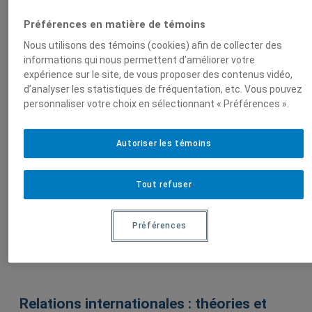
Auteurs-trices
Préférences en matière de témoins
Nous utilisons des témoins (cookies) afin de collecter des
Alex MacLeod
Évelyne Dufault
informations qui nous permettent d’améliorer votre
expérience sur le site, de vous proposer des contenus vidéo,
F. Guillaume Dufour
d’analyser les statistiques de fréquentation, etc. Vous pouvez
personnaliser votre choix en sélectionnant « Préférences ».
Autoriser les témoins
Sur le même sujet
Tout refuser
Le professeur Alex Macleod parle de la
visite du Prince Charles à la télévision de
Préférences
Radio-Canada
2 novembre 2009,
Alex MacLeod
Relations internationales : théories et