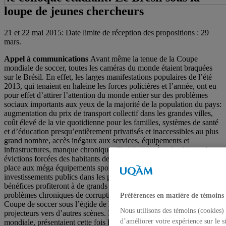
loupe de jeunes chercheurs
21 et 22 mai 2015: Date limite de réception des propositions : 29
mars.
Appel à communications
Avant même la tenue de la Coupe
mondiale de soccer, toutes les caméras du monde étaient braquées
sur le Brésil. En effet, les larges manifestations populaires de l’été
2013, qui tenaient en haleine les forces policières et l’armée, ont eu
pour effet d’attirer l’attention du monde entier sur des problèmes
sociaux importants aux yeux de la majorité de la population du pays:
augmentation du prix de transport collectif dans les grandes villes,
coût élevé de la vie quotidienne pour les familles, systèmes de santé
et d’éducation presqu’entièrement privatisés et inaccessibles au plus
grand nombre, accès inégaux aux services, équipements et
infrastructures, manque chronique d’habitation. À cela s’ajoute les
évictions forcées des habitants de quartiers populaires pour faire
place aux méga équipements sportifs et aux infrastructures, les
investissements publics dans les projets et équipements dont les
bénéfices profiteront à de grands promoteurs, et bien sûr les
problèmes chroniques de corruption. Un an plus tard, la tenue de la
Préférences en matière de témoins
Coupe de soccer sous l’égide de la FIFA, à l’été 2014, entraînait les
Nous utilisons des témoins (cookies) 
projecteurs vers d’autres scènes. Les images, diffusées à l’échelle
d’améliorer votre expérience sur le s
mondiale, présentaient cette fois les splendeurs de ce pays qui fait