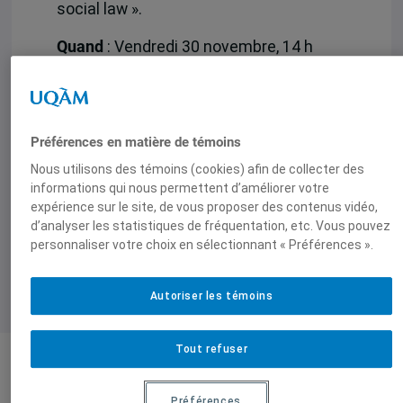
social law ».
Quand
: Vendredi 30 novembre, 14 h
Où
: local W-2235, pavillon Thérèse-
Casgrain, UQAM, métro Berri-UQAM
Préférences en matière de témoins
La conférence se déroulera en anglais.
Nous utilisons des témoins (cookies) afin de collecter des
informations qui nous permettent d’améliorer votre
expérience sur le site, de vous proposer des contenus vidéo,
d’analyser les statistiques de fréquentation, etc. Vous pouvez
personnaliser votre choix en sélectionnant « Préférences ».
Autoriser les témoins
Tout refuser
Produit par
Préférences