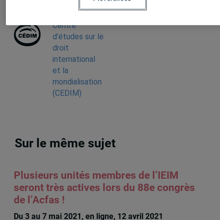
Centre
d'études sur le
droit
international
et la
mondialisation
(CEDIM)
Sur le même sujet
Plusieurs unités membres de l’IEIM
seront très actives lors du 88e congrès
de l’Acfas !
Du 3 au 7 mai 2021, en ligne, 12 avril 2021