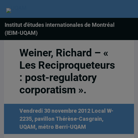
Institut d'études internationales de Montréal
(IEIM-UQAM)
Weiner, Richard – «
Les Reciproqueteurs
: post-regulatory
corporatism ».
Vendredi 30 novembre 2012
Local W-
2235, pavillon Thérèse-Casgrain,
UQAM, métro Berri-UQAM