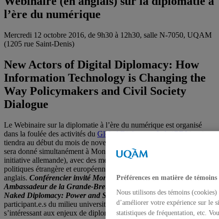
Webinaire (en anglais) sur la diplomatie à
l’ère du numérique
Mercredi 12 octobre 2016, de 9h30 à 12h30, salle N-7050, UQAM
(1205 rue Saint-Denis)
New Actors of Digital Diplomacy: How
Information Technology is Changing the
Way Policymakers and Civil Society
Dialogue
Le Webinaire sur la diplomatie à l’ère du numérique est organisé
dans la foulée des activités du
Global Diplomacy Lab (GDL
) qui se
tiendra au début du mois de novembre 2016, à Montréal. Cet atelier
sera donné simultanément à Montréal et à Berlin (GDL étant une
initiative allemande), avec des membres de l’institut de recherche en
politiques étrangère et européenne
Polis180
, et se déroulera en
anglais.
Conférencier invité Monsieur Tom Fletcher Ex-
Préférences en matière de témoins
Ambassadeur de la Grande-Bretagne au Liban et auteur de
Nous utilisons des témoins (cookies) 
Naked Diplomacy: Power and Statecraft in the Digital Age.
Les
d’améliorer votre expérience sur le s
participant.e.s du milieu universitaires, étudiant.e.s de tous les cycles
s’intéressant aux enjeux de diplomatie, de sécurité et des nouvelles
statistiques de fréquentation, etc. V