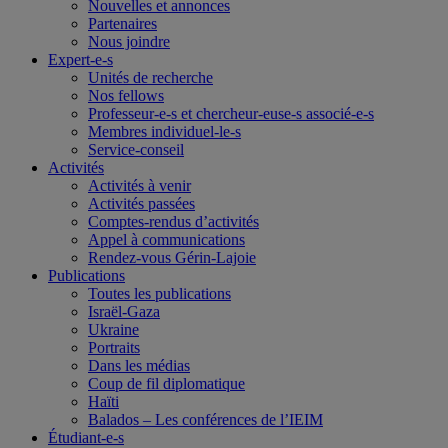
Nouvelles et annonces
Partenaires
Nous joindre
Expert-e-s
Unités de recherche
Nos fellows
Professeur-e-s et chercheur-euse-s associé-e-s
Membres individuel-le-s
Service-conseil
Activités
Activités à venir
Activités passées
Comptes-rendus d’activités
Appel à communications
Rendez-vous Gérin-Lajoie
Publications
Toutes les publications
Israël-Gaza
Ukraine
Portraits
Dans les médias
Coup de fil diplomatique
Haïti
Balados – Les conférences de l’IEIM
Étudiant-e-s