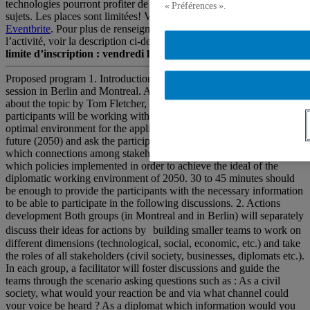
technologies pourront profiter de l’occasion pour réfléchir sur ces
« Préférences ».
sujets. Les places sont limitées! Veuillez vous inscrire en ligne sur
Eventbrite
. Pour plus de renseignements sur le déroulement de
l’activité, voir la description ci-dessous (programme ci-joint).
Date
limite d’inscription : vendredi le 7 octobre 2016, 17h
Proposed program 1. Introduction The webinar starts with a joint
session in Berlin and Montreal. After a short introduction/keynote
about the topic by Tom Fletcher, he will then present the scenario
participants will be working with. The scenario can i. e. describe an
optimal environment for the application of digital diplomacy in the
future (2050) and ask the participants to develop steps, for example
which connections among stakeholders need to be established or
which policies implemented in order to achieve the ideal of the
diplomatic working environment of 2050. 30 to 45 minutes should
be enough to provide the participants with the necessary information
to be able to participate in the following discussions. 2. Actions
development Both groups (in Montreal and in Berlin) will separately
discuss their ideas for actions by building smaller teams to work on
different dimensions (technological, social, economic, etc.) and take
the roles of all stakeholders (civil society, businesses, diplomats etc.).
In each group, a facilitator will foster discussions and guide the
teams through the scenario asking questions such as : As a civil
society, what would your reaction be and via what channel could
your voice be heard ? As a diplomat which information would you