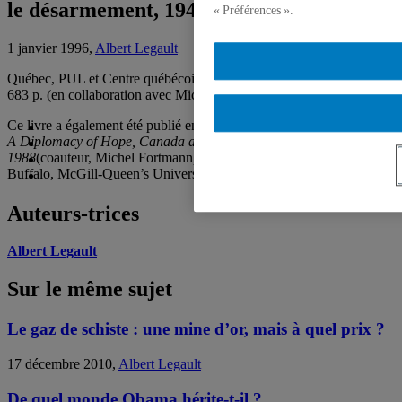
le désarmement, 1945-1988
« Préférences ».
1 janvier 1996,
Albert Legault
Québec, PUL et Centre québécois de relations internationales, 1989,
683 p. (en collaboration avec Michel Fortmann)
Ce livre a également été publié en anglais:
A Diplomacy of Hope, Canada and Disarmament 1945-
1988
(coauteur, Michel Fortmann), Montréal et Kingston, London,
Buffalo, McGill-Queen’s University Press, 1992, 663 p.
Auteurs-trices
Albert Legault
Sur le même sujet
Le gaz de schiste : une mine d’or, mais à quel prix ?
17 décembre 2010,
Albert Legault
De quel monde Obama hérite-t-il ?