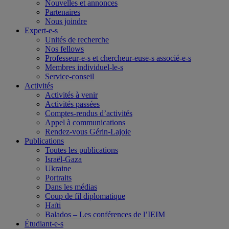
Nouvelles et annonces
Partenaires
Nous joindre
Expert-e-s
Unités de recherche
Nos fellows
Professeur-e-s et chercheur-euse-s associé-e-s
Membres individuel-le-s
Service-conseil
Activités
Activités à venir
Activités passées
Comptes-rendus d’activités
Appel à communications
Rendez-vous Gérin-Lajoie
Publications
Toutes les publications
Israël-Gaza
Ukraine
Portraits
Dans les médias
Coup de fil diplomatique
Haïti
Balados – Les conférences de l’IEIM
Étudiant-e-s