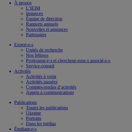
À propos
L’IEIM
Instances
Équipe de direction
Rapports annuels
Nouvelles et annonces
Partenaires
Expert-e-s
Unités de recherche
Nos fellows
Professeur-e-s et chercheur-euse-s associé-e-s
Service-conseil
Activités
Activités à venir
Activités passées
Comptes-rendus d’activités
Appels à communications
Publications
Toutes les publications
Ukraine
Portraits
Dans les médias
Étudiant-e-s