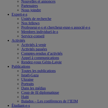
Nouvelles et annonces
Partenaires
Nous joindre
Expert-e-s
Unités de recherche
Nos fellows
Professeur-e-s et chercheur-euse-s associé-e-s
Membres individuel-le-s
Service-conseil
Activités
Activités à venir
Activités passées
Comptes-rendus d’activités
Appel à communications
Rendez-vous Gérin-Lajoie
Publications
Toutes les publications
Israël-Gaza
Ukraine
Portraits
Dans les médias
Coup de fil diplomatique
Haïti
Balados – Les conférences de l’IEIM
Étudiant-e-s