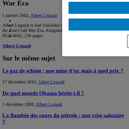
War Era
1 janvier 2002,
Albert Legault
Albert Legault et Joel Sokolsky (dir.)
The Soldier and the State in
the Post Cold War Era
, Kingston, Queen’s Quarterly, 2002, ISSN
0033-6041, 236 pages
Albert Legault
Sur le même sujet
Le gaz de schiste : une mine d’or, mais à quel prix ?
17 décembre 2010,
Albert Legault
De quel monde Obama hérite-t-il ?
1 décembre 2008,
Albert Legault
La flambée des cours du pétrole : une crise salutaire
?