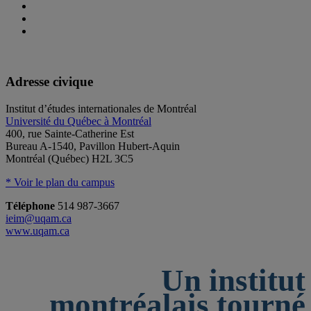
Adresse civique
Institut d’études internationales de Montréal
Université du Québec à Montréal
400, rue Sainte-Catherine Est
Bureau A-1540, Pavillon Hubert-Aquin
Montréal (Québec) H2L 3C5
* Voir le plan du campus
Téléphone
514 987-3667
ieim@uqam.ca
www.uqam.ca
Un institut
montréalais tourné