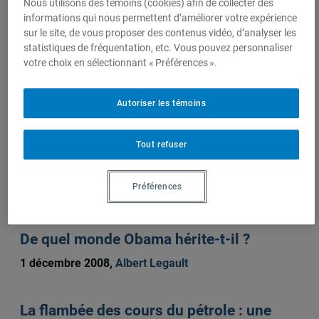
Nous utilisons des témoins (cookies) afin de collecter des
informations qui nous permettent d’améliorer votre expérience
Albert Legault
sur le site, de vous proposer des contenus vidéo, d’analyser les
statistiques de fréquentation, etc. Vous pouvez personnaliser
votre choix en sélectionnant « Préférences ».
Sur le même sujet
Autoriser les témoins
Tout refuser
Le gaz de schiste : une mine d’or, mais à
quel prix ?
Préférences
17 décembre 2010,
Albert Legault
De quel monde Obama hérite-t-il ?
1 décembre 2008,
Albert Legault
La flambée des cours du pétrole : une