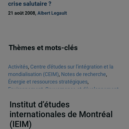
crise salutaire ?
21 août 2008,
Albert Legault
Thèmes et mots-clés
Activités
,
Centre d'études sur l'intégration et la
mondialisation (CEIM)
,
Notes de recherche
,
Énergie et ressources stratégiques
,
Environnement
,
Gouvernance et développement
durable
,
Amérique du Sud
,
Chine
,
États-Unis
Institut d’études
internationales de Montréal
(IEIM)
Partenaires