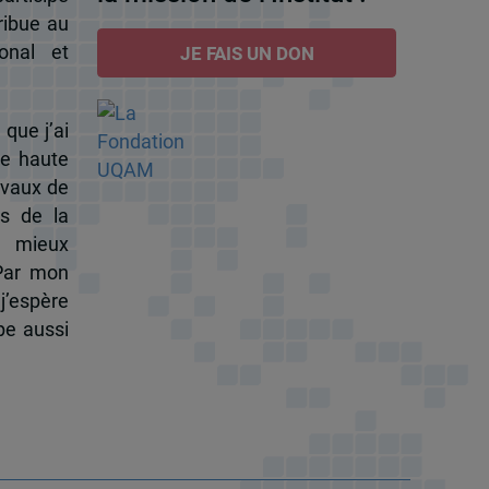
ribue au
onal et
JE FAIS UN DON
 que j’ai
de haute
ravaux de
s de la
à mieux
 Par mon
j’espère
pe aussi