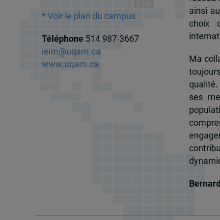
ainsi a
* Voir le plan du campus
choix 
internat
Téléphone
514 987-3667
ieim@uqam.ca
Ma colla
www.uqam.ca
toujour
qualité.
ses me
popula
compren
engagem
contrib
dynamiqu
Bernar