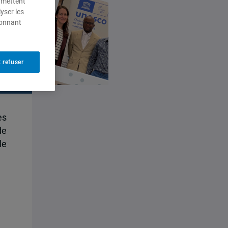
ermettent
yser les
ionnant
 refuser
es
de
le