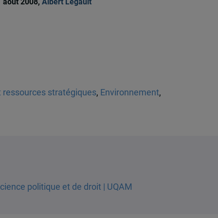
 août 2008,
Albert Legault
t ressources stratégiques
,
Environnement
,