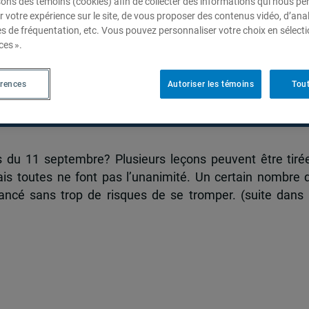
sons des témoins (cookies) afin de collecter des informations qui nous p
r votre expérience sur le site, de vous proposer des contenus vidéo, d’anal
es de fréquentation, etc. Vous pouvez personnaliser votre choix en sélect
ces ».
aire ?
érences
Autoriser les témoins
Tout
 du 11 septembre? Plusieurs leçons peuvent être tiré
s toutes ne font pas l’unanimité. Un certain nombre 
ancé sans trop de risques de se tromper. (suite dans 