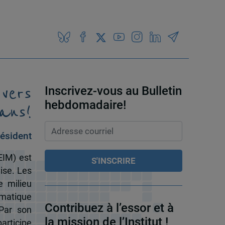
 vers
Inscrivez-vous au Bulletin
ans!
hebdomadaire!
ésident
EIM) est
ise. Les
e milieu
omatique
Contribuez à l’essor et à
 Par son
la mission de l’Institut !
participe