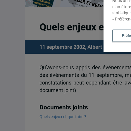
Nous utili
d’améliore
statistiqu
« Préféren
Quels enjeux et que f
Préf
11 septembre 2002,
Albert Legault
Qu’avons-nous appris des événements
des événements du 11 septembre, mai
constatations peut cependant être av
document joint)
Documents joints
Quels enjeux et que faire ?