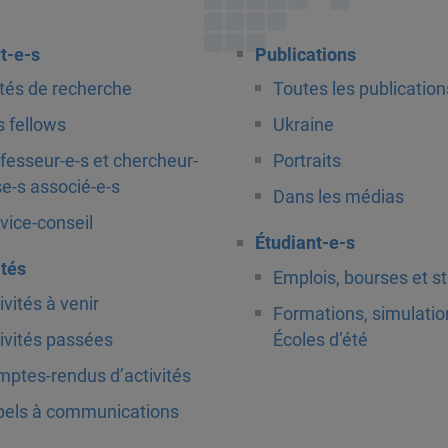
t-e-s
Publications
tés de recherche
Toutes les publication
 fellows
Ukraine
fesseur-e-s et chercheur-
Portraits
e-s associé-e-s
Dans les médias
vice-conseil
Étudiant-e-s
ités
Emplois, bourses et s
ivités à venir
Formations, simulatio
ivités passées
Écoles d’été
ptes-rendus d’activités
els à communications