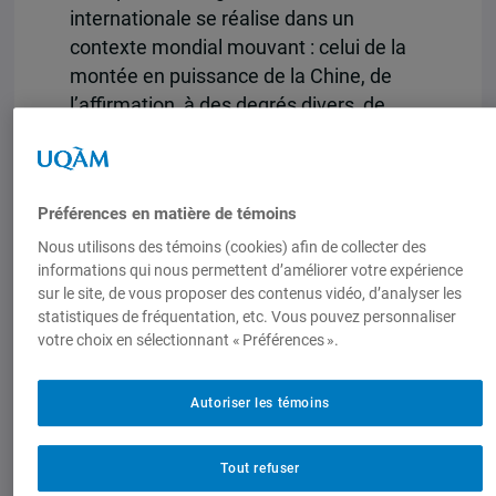
internationale se réalise dans un
contexte mondial mouvant : celui de la
montée en puissance de la Chine, de
l’affirmation, à des degrés divers, de
l’Inde, du Brésil, de la Turquie ou de
l’Afrique du Sud, et du retour progressif
de la Russie au rang de puissance
Préférences en matière de témoins
politique à vocation planétaire. La
diplomatie énergique et
Nous utilisons des témoins (cookies) afin de collecter des
informations qui nous permettent d’améliorer votre expérience
multidirectionnelle déployée par ces
sur le site, de vous proposer des contenus vidéo, d’analyser les
acteurs étatiques occasionne des
statistiques de fréquentation, etc. Vous pouvez personnaliser
changements conséquents sur la
votre choix en sélectionnant « Préférences ».
gouvernance politique et économique
mondiale qui se traduisent par une
Autoriser les témoins
diffusion progressive et structurelle du
pouvoir global. Le présent ouvrage se
Tout refuser
penche sur la place occupée par