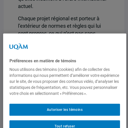
actuel.
Chaque projet régional est porteur à
l’extérieur de normes et règles qui lui
sont propres, ce qui n’est pas sans
produire une concurrence entre
groupements. Cette rivalité entre blocs
régionaux existe tant au niveau de
Préférences en matière de témoins
chaque continent qu’à l’échelle
Nous utilisons des témoins (cookies) afin de collecter des
planétaire. Bien que cette concurrence
informations qui nous permettent d’améliorer votre expérience
est loin de constituer un phénomène
sur le site, de vous proposer des contenus vidéo, d’analyser les
nouveau, elle a pris de l’ampleur avec,
statistiques de fréquentation, etc. Vous pouvez personnaliser
notamment, la prolifération de toute une
votre choix en sélectionnant « Préférences ».
série de méga-blocs régionaux,
d’associations transrégionales ou de
Autoriser les témoins
coopération interrégionale (TTIP, TTP, «
une ceinture, une route », Union
Tout refuser