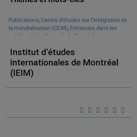
Publications
,
Centre d'études sur l'intégration et
la mondialisation (CEIM)
,
Entrevues dans les
médias écrits
,
Accords de libre-échange
,
Analyse économique
Institut d’études
internationales de Montréal
(IEIM)
Partenaires