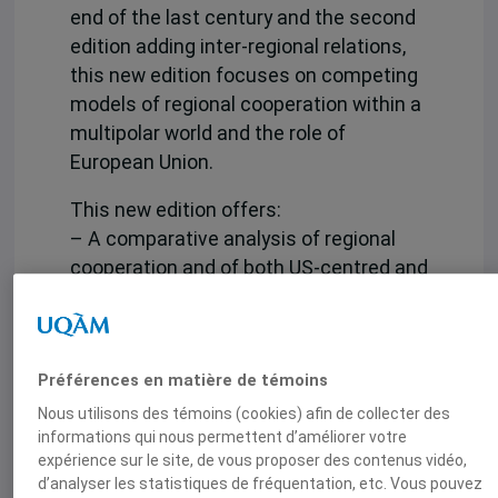
end of the last century and the second
edition adding inter-regional relations,
this new edition focuses on competing
models of regional cooperation within a
multipolar world and the role of
European Union.
This new edition offers:
– A comparative analysis of regional
cooperation and of both US-centred and
EU-centred interregionalism.
– A fresh exploration of key issues of
regionalism versus globalization and
Préférences en matière de témoins
the potential for world economic and
political governance through regional
Nous utilisons des témoins (cookies) afin de collecter des
informations qui nous permettent d’améliorer votre
cooperation, notably in hard times.
expérience sur le site, de vous proposer des contenus vidéo,
– A vigorous response to conventional
d’analyser les statistiques de fréquentation, etc. Vous pouvez